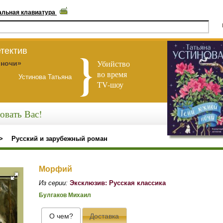
альная клавиатура
тектив
Убийство
 ночи»
во время
Устинова Татьяна
TV-шоу
овать Вас!
>
Русский и зарубежный роман
Морфий
Из серии:
Эксклюзив: Русская классика
Булгаков Михаил
О чем?
Доставка