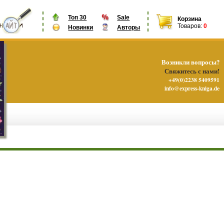
Топ 30
Sale
Корзина
Товаров:
0
Новинки
Авторы
Возникли вопросы?
Свяжитесь с нами!
+49(0)2238 5409591
info@express-kniga.de