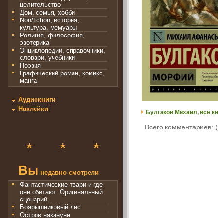
целительство
Дом, семья, хобби
Non/fiction, история,
культура, мемуары
Религия, философия,
эзотерика
Энциклопедии, справочники,
словари, учебники
Поэзия
Графический роман, комикс,
манга
Аудиокниги
Наклейки
Булгаков Михаил, все кн
Всего комментариев: (
*
*
*
Вы
недавно смотрели
Фантастические твари и где
они обитают. Оригинальный
сценарий
Боярышниковый лес
Остров накануне