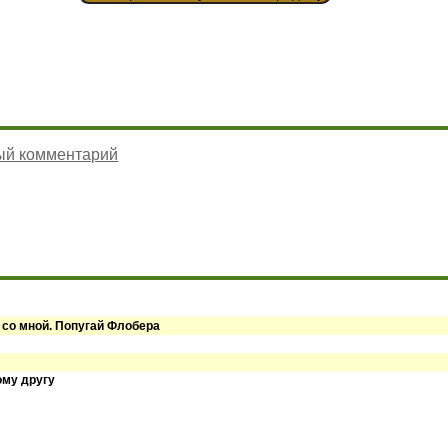
ый комментарий
 со мной. Попугай Флобера
ому другу