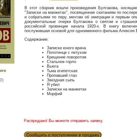
В этот сборник вошли произведения Булгакова, носящие
"Записки на манжетах", посвященная скитаниям по после
и собратьями по перу, мечтам об эмиграции и первым оп
документальные очерки Булгакова о святом и страшно
российской провинции начала 1920-х. В книгу включе
послужившая основой для одноименного фильма Алексея 
Содержание:
Записки юного врача
Полотенце с петухом
Крещение поворотом
Стальное горло
Вьюга
Тьма египетская
иги
Пропавший глаз
0)
Звездная сыпь
Я убил
Записки на манжетах
Морфий
Распродано! Вы можете отправить заявку.
Сообщить о поступлении в продажу