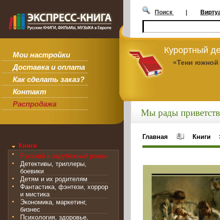
Поиск
|
Вирту
Курортный де
Мои настройки
«Тени южной
Доставка и оплата
Как сделать заказ?
Контакт
Распродажа
Мы рады приветств
Главная
Книги
Книги
Русский и зарубежный роман
Детективы, триллеры,
боевики
Детям и их родителям
Фантастика, фэнтези, хоррор
и мистика
Экономика, маркетинг,
бизнес
Психология, здоровье,