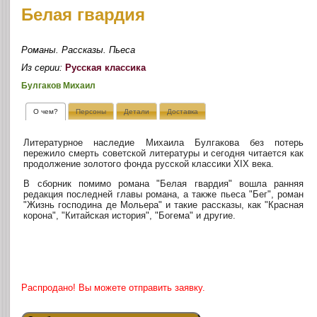
Белая гвардия
Романы. Рассказы. Пьеса
Из серии:
Русская классика
Булгаков Михаил
О чем?
Персоны
Детали
Доставка
Литературное наследие Михаила Булгакова без потерь
пережило смерть советской литературы и сегодня читается как
продолжение золотого фонда русской классики ХIХ века.
В сборник помимо романа "Белая гвардия" вошла ранняя
редакция последней главы романа, а также пьеса "Бег", роман
"Жизнь господина де Мольера" и такие рассказы, как "Красная
корона", "Китайская история", "Богема" и другие.
Распродано! Вы можете отправить заявку.