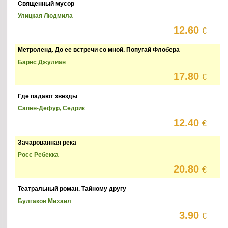
Священный мусор
Улицкая Людмила
12.60
€
Метроленд. До ее встречи со мной. Попугай Флобера
Барнс Джулиан
17.80
€
Где падают звезды
Сапен-Дефур, Седрик
12.40
€
Зачарованная река
Росс Ребекка
20.80
€
Театральный роман. Тайному другу
Булгаков Михаил
3.90
€