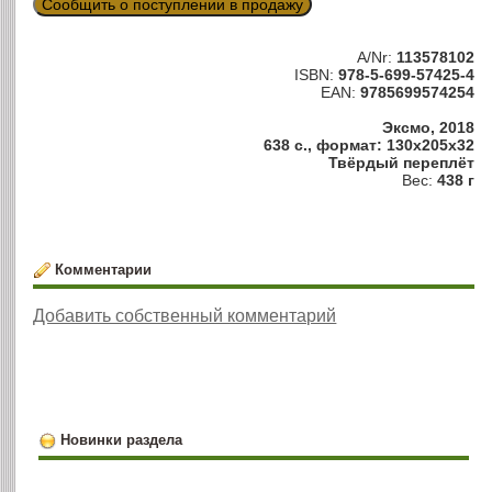
Сообщить о поступлении в продажу
A/Nr:
113578102
ISBN:
978-5-699-57425-4
EAN:
9785699574254
Эксмо, 2018
638 с., формат: 130x205x32
Твёрдый переплёт
Вес:
438 г
Комментарии
Добавить собственный комментарий
Новинки раздела