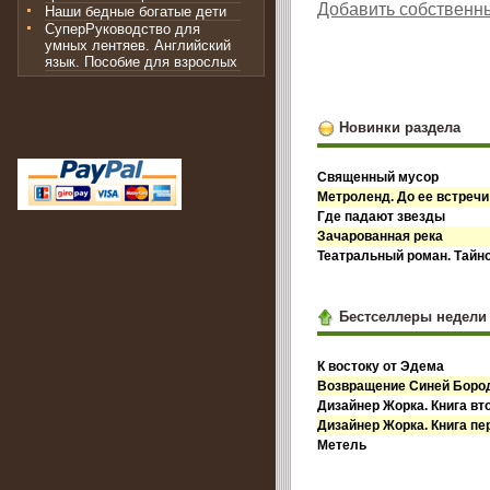
Добавить собственн
Наши бедные богатые дети
СуперРуководство для
умных лентяев. Английский
язык. Пособие для взрослых
Новинки раздела
Священный мусор
Метроленд. До ее встречи
Где падают звезды
Зачарованная река
Театральный роман. Тайн
Бестселлеры недели
К востоку от Эдема
Возвращение Синей Бор
Дизайнер Жорка. Книга вт
Дизайнер Жорка. Книга пе
Метель