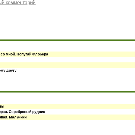
ый комментарий
 со мной. Попугай Флобера
ому другу
оды
орая. Серебряный рудник
рвая. Мальчики