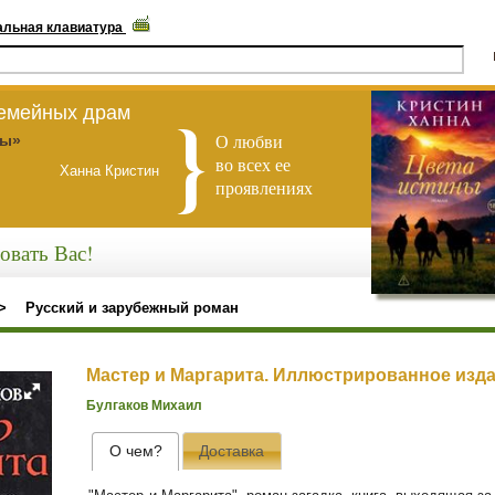
альная клавиатура
семейных драм
О любви
ны»
во всех ее
Ханна Кристин
проявлениях
овать Вас!
>
Русский и зарубежный роман
Мастер и Маргарита. Иллюстрированное изд
Булгаков Михаил
О чем?
Доставка