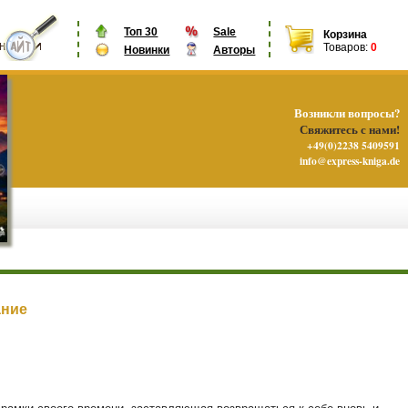
Топ 30
Sale
Корзина
Товаров:
0
Новинки
Авторы
Возникли вопросы?
Свяжитесь с нами!
+49(0)2238 5409591
info@express-kniga.de
ание