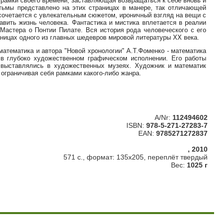
а рамки своего времени, заставляющая возвращаться к себе вновь и
 тьмы представлено на этих страницах в манере, так отличающей
сочетается с увлекательным сюжетом, ироничный взгляд на вещи с
авить жизнь человека. Фантастика и мистика вплетается в реалии
Мастера о Понтии Пилате. Вся история рода человеческого с его
ницах одного из главных шедевров мировой литературы XX века.
атематика и автора "Новой хронологии" А.Т.Фоменко - математика
в глубоко художественном графическом исполнении. Его работы
 выставлялись в художественных музеях. Художник и математик
 ограничивая себя рамками какого-либо жанра.
A/Nr:
112494602
ISBN:
978-5-271-27283-7
EAN:
9785271272837
, 2010
571 с., формат: 135х205, переплёт твердый
Вес:
1025 г