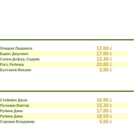
12.60
Улицкая Людмила
€
17.80
Барнс Джулиан
€
12.40
Сапен-Дефур, Седрик
€
20.80
Росс Ребекка
€
3.90
Булгаков Михаил
€
16.90
Стейнбек Джон
€
15.30
Пелевин Виктор
€
17.80
Рубина Дина
€
18.50
Рубина Дина
€
5.90
Сорокин Владимир
€