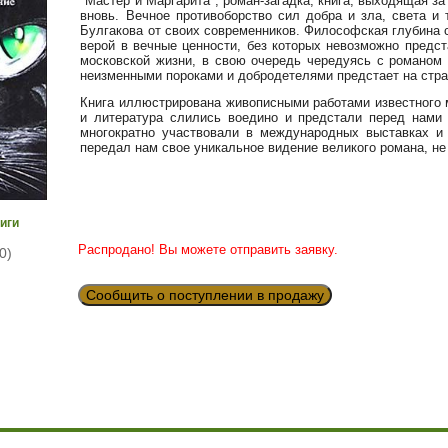
"Мастер и Маргарита", роман-загадка, книга, выходящая з
вновь. Вечное противоборство сил добра и зла, света и
Булгакова от своих современников. Философская глубина 
верой в вечные ценности, без которых невозможно предст
московской жизни, в свою очередь чередуясь с романом 
неизменными пороками и добродетелями предстает на стра
Книга иллюстрирована живописными работами известного м
и литература слились воедино и предстали перед нами 
многократно участвовали в международных выставках и
передал нам свое уникальное видение великого романа, не
иги
Распродано! Вы можете отправить заявку.
0)
Сообщить о поступлении в продажу