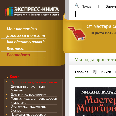
Поиск
|
Вирту
От мастера 
Мои настройки
«Цвета исти
Доставка и оплата
Как сделать заказ?
Контакт
Распродажа
Мы рады приветств
Главная
Книги
Книги
Русский и зарубежный роман
Детективы, триллеры,
боевики
Детям и их родителям
Фантастика, фэнтези, хоррор
и мистика
Экономика, маркетинг,
бизнес
Психология, здоровье,