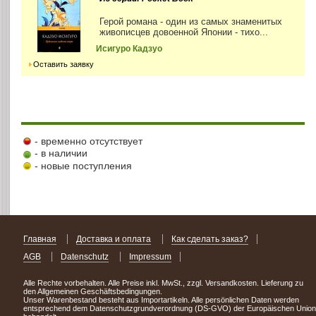
Герой романа - один из самых знаменитых
живописцев довоенной Японии - тихо...
Исигуро Кадзуо
Оставить заявку
- временно отсутствует
- в наличии
- новые поступления
Главная
Доставка и оплата
Как сделать заказ?
AGB
Datenschutz
Impressum
Alle Rechte vorbehalten. Alle Preise inkl. MwSt., zzgl. Versandkosten. Lieferung zu
den Allgemeinen Geschäftsbedingungen.
Unser Warenbestand besteht aus Importartikeln. Alle persönlichen Daten werden
entsprechend dem Datenschutzgrundverordnung (DS-GVO) der Europäischen Union