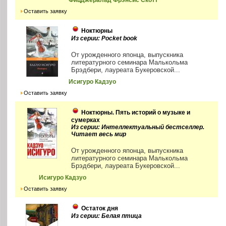
Оставить заявку
Ноктюрны
Из серии: Pocket book
От урожденного японца, выпускника
литературного семинара Малькольма
Брэдбери, лауреата Букеровской...
Исигуро Кадзуо
Оставить заявку
Ноктюрны. Пять историй о музыке и
сумерках
Из серии: Интеллектуальный бестселлер.
Читает весь мир
От урожденного японца, выпускника
литературного семинара Малькольма
Брэдбери, лауреата Букеровской...
Исигуро Кадзуо
Оставить заявку
Остаток дня
Из серии: Белая птица