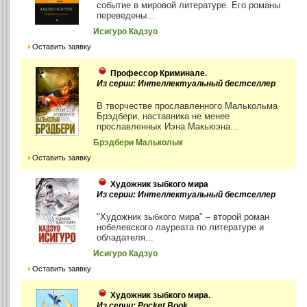
событие в мировой литературе. Его романы
переведены...
Исигуро Кадзуо
Оставить заявку
Профессор Криминале.
Из серии: Интеллектуальный бестселлер
В творчестве прославленного Малькольма
Брэдбери, наставника не менее
прославленных Иэна Макьюэна...
Брэдбери Малькольм
Оставить заявку
Художник зыбкого мира
Из серии: Интеллектуальный бестселлер
"Художник зыбкого мира" – второй роман
нобелевского лауреата по литературе и
обладателя...
Исигуро Кадзуо
Оставить заявку
Художник зыбкого мира.
Из серии: Pocket Book