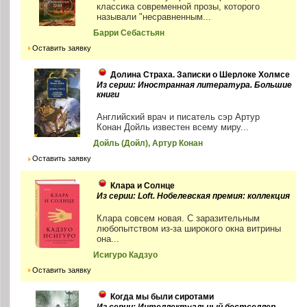
классика современной прозы, которого
называли "несравненным...
Барри Себастьян
Оставить заявку
Долина Страха. Записки о Шерлоке Холмсе
Из серии: Иностранная литература. Большие
книги
Английский врач и писатель сэр Артур
Конан Дойль известен всему миру...
Дойль (Дойл), Артур Конан
Оставить заявку
Клара и Солнце
Из серии: Loft. Нобелевская премия: коллекция
Клара совсем новая. С заразительным
любопытством из-за широкого окна витрины
она...
Исигуро Кадзуо
Оставить заявку
Когда мы были сиротами
Из серии: Интеллектуальный бестселлер