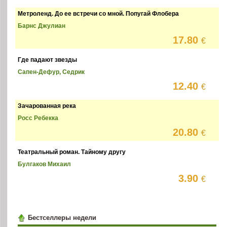
Метроленд. До ее встречи со мной. Попугай Флобера
Барнс Джулиан
17.80
€
Где падают звезды
Сапен-Дефур, Седрик
12.40
€
Зачарованная река
Росс Ребекка
20.80
€
Театральный роман. Тайному другу
Булгаков Михаил
3.90
€
Бестселлеры недели