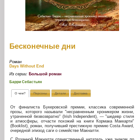
Бесконечные дни
Роман
Days Without End
Из серии:
Большой роман
Барри Себастьян
О чем?
Персоны
Детали
Доставка
От финалиста Букеровской премии, классика современной
прозы, которого называли "несравненным хроникером жизни,
утраченной безвозвратно" (Irish Independent), — "шедевр стиля
и атмосферы, отчасти похожий на книги Кормака Маккарти"
(Booklist), роман, получивший престижную премию Costa Award,
очередной эпизод саги о семействе Макналти.
С Розанной Макналти отечественный читатель уже знаком по