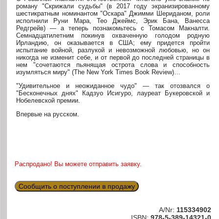
роману "Скрижали судьбы" (в 2017 году экранизированному
шестикратным номинантом "Оскара" Джимми Шериданом, роли
исполнили Руни Мара, Тео Джеймс, Эрик Бана, Ванесса
Редгрейв) — а теперь познакомьтесь с Томасом Макналти.
Семнадцатилетним покинув охваченную голодом родную
Ирландию, он оказывается в США; ему придется пройти
испытание войной, разлукой и невозможной любовью, но он
никогда не изменит себе, и от первой до последней страницы в
нем "сочетаются пьянящая острота слова и способность
изумляться миру" (The New York Times Book Review)…
"Удивительное и неожиданное чудо" — так отозвался о
"Бесконечных днях" Кадзуо Исигуро, лауреат Букеровской и
Нобелевской премии.
Впервые на русском.
Распродано! Вы можете отправить заявку.
Сообщить о поступлении в продажу
A/Nr:
115334902
ISBN:
978-5-389-14321-0