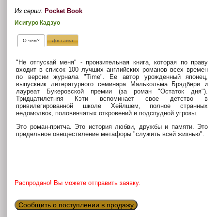
Из серии:
Pocket Book
Исигуро Кадзуо
О чем?
Доставка
"Не отпускай меня" - пронзительная книга, которая по праву
входит в список 100 лучших английских романов всех времен
по версии журнала "Time". Ее автор урожденный японец,
выпускник литературного семинара Малькольма Брэдбери и
лауреат Букеровской премии (за роман "Остаток дня").
Тридцатилетняя Кэти вспоминает свое детство в
привилегированной школе Хейлшем, полное странных
недомолвок, половинчатых откровений и подспудной угрозы.
Это роман-притча. Это история любви, дружбы и памяти. Это
предельное овеществление метафоры "служить всей жизнью".
Распродано! Вы можете отправить заявку.
Сообщить о поступлении в продажу