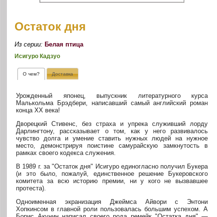
Остаток дня
Из серии:
Белая птица
Исигуро Кадзуо
О чем?
Доставка
Урожденный японец, выпускник литературного курса
Малькольма Брэдбери, написавший самый английский роман
конца XX века!
Дворецкий Стивенс, без страха и упрека служивший лорду
Дарлингтону, рассказывает о том, как у него развивалось
чувство долга и умение ставить нужных людей на нужное
место, демонстрируя поистине самурайскую замкнутость в
рамках своего кодекса служения.
В 1989 г. за "Остаток дня" Исигуро единогласно получил Букера
(и это было, пожалуй, единственное решение Букеровского
комитета за всю историю премии, ни у кого не вызвавшее
протеста).
Одноименная экранизация Джеймса Айвори с Энтони
Хопкинсом в главной роли пользовалась большим успехом. А
Борис Акунин написал своего рода ремейк "Остатка дня" —