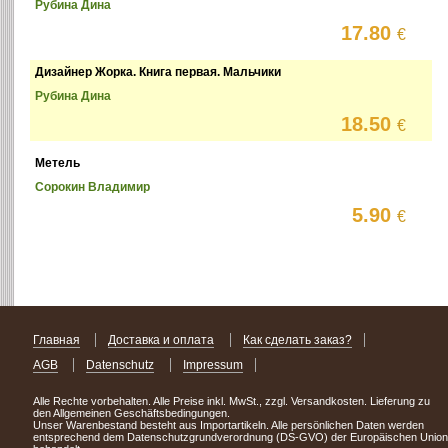
Рубина Дина
17.80
€
Дизайнер Жорка. Книга первая. Мальчики
Рубина Дина
18.50
€
Метель
Сорокин Владимир
5.90
€
Главная
Доставка и оплата
Как сделать заказ?
AGB
Datenschutz
Impressum
Alle Rechte vorbehalten. Alle Preise inkl. MwSt., zzgl. Versandkosten. Lieferung zu
den Allgemeinen Geschäftsbedingungen.
Unser Warenbestand besteht aus Importartikeln. Alle persönlichen Daten werden
entsprechend dem Datenschutzgrundverordnung (DS-GVO) der Europäischen Union