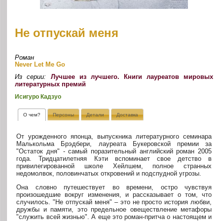
Не отпускай меня
Роман
Never Let Me Go
Из серии:
Лучшее из лучшего. Книги лауреатов мировых
литературных премий
Исигуро Кадзуо
О чем?
Персоны
Детали
Доставка
От урожденного японца, выпускника литературного семинара
Малькольма Брэдбери, лауреата Букеровской премии за
"Остаток дня" - самый поразительный английский роман 2005
года. Тридцатилетняя Кэти вспоминает свое детство в
привилегированной школе Хейлшем, полное странных
недомолвок, половинчатых откровений и подспудной угрозы.
Она словно путешествует во времени, остро чувствуя
произошедшие вокруг изменения, и рассказывает о том, что
случилось. "Не отпускай меня" – это не просто история любви,
дружбы и памяти, это предельное овеществление метафоры
"служить всей жизнью". А еще это роман-притча о настоящем и