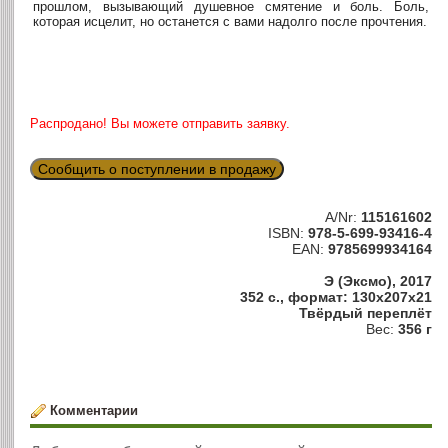
прошлом, вызывающий душевное смятение и боль. Боль,
которая исцелит, но останется с вами надолго после прочтения.
Распродано! Вы можете отправить заявку.
Сообщить о поступлении в продажу
A/Nr:
115161602
ISBN:
978-5-699-93416-4
EAN:
9785699934164
Э (Эксмо), 2017
352 с., формат: 130x207x21
Твёрдый переплёт
Вес:
356 г
Комментарии