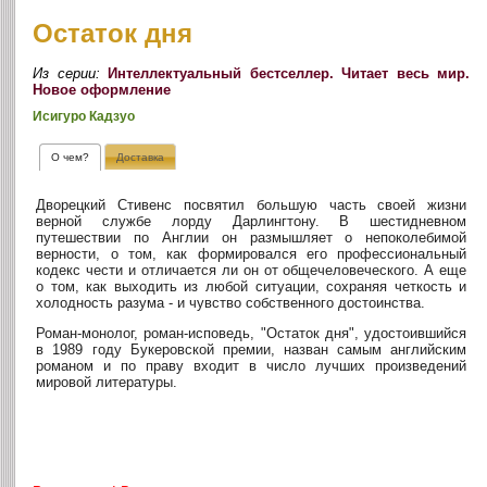
Остаток дня
Из серии:
Интеллектуальный бестселлер. Читает весь мир.
Новое оформление
Исигуро Кадзуо
О чем?
Доставка
Дворецкий Стивенс посвятил большую часть своей жизни
верной службе лорду Дарлингтону. В шестидневном
путешествии по Англии он размышляет о непоколебимой
верности, о том, как формировался его профессиональный
кодекс чести и отличается ли он от общечеловеческого. А еще
о том, как выходить из любой ситуации, сохраняя четкость и
холодность разума - и чувство собственного достоинства.
Роман-монолог, роман-исповедь, "Остаток дня", удостоившийся
в 1989 году Букеровской премии, назван самым английским
романом и по праву входит в число лучших произведений
мировой литературы.