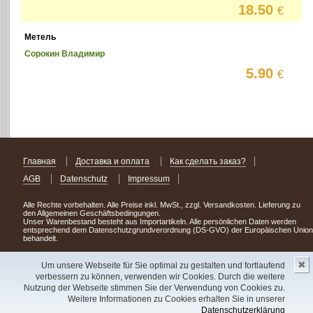
18.50
€
Метель
Сорокин Владимир
5.90
€
Главная
Доставка и оплата
Как сделать заказ?
AGB
Datenschutz
Impressum
Alle Rechte vorbehalten. Alle Preise inkl. MwSt., zzgl. Versandkosten. Lieferung zu
den Allgemeinen Geschäftsbedingungen.
Unser Warenbestand besteht aus Importartikeln. Alle persönlichen Daten werden
entsprechend dem Datenschutzgrundverordnung (DS-GVO) der Europäischen Union
behandelt.
Сделав заказ сегодня, уже через день или два Вы можете стать обладателем
✖
НОВИНКИ из Германии
! Удачного поиска!
Um unsere Webseite für Sie optimal zu gestalten und fortlaufend
verbessern zu können, verwenden wir Cookies. Durch die weitere
Copyright 2003 - 2023 © Express-Kniga
Nutzung der Webseite stimmen Sie der Verwendung von Cookies zu.
Разработка:
V.A.Vorobiev
Weitere Informationen zu Cookies erhalten Sie in unserer
Datenschutzerklärung