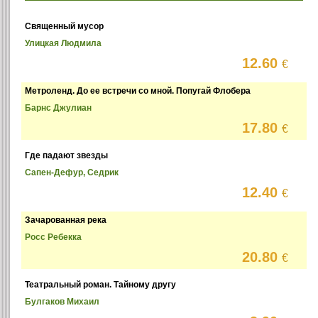
Священный мусор
Улицкая Людмила
12.60
€
Метроленд. До ее встречи со мной. Попугай Флобера
Барнс Джулиан
17.80
€
Где падают звезды
Сапен-Дефур, Седрик
12.40
€
Зачарованная река
Росс Ребекка
20.80
€
Театральный роман. Тайному другу
Булгаков Михаил