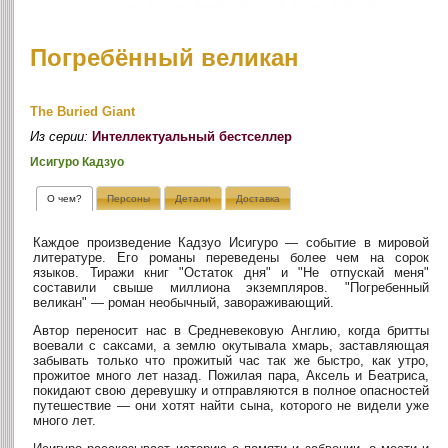
Погребённый великан
The Buried Giant
Из серии:
Интеллектуальный бестселлер
Исигуро Кадзуо
О чем?
Персоны
Детали
Доставка
Каждое произведение Кадзуо Исигуро — событие в мировой
литературе. Его романы переведены более чем на сорок
языков. Тиражи книг "Остаток дня" и "Не отпускай меня"
составили свыше миллиона экземпляров. "Погребенный
великан" — роман необычный, завораживающий.
Автор переносит нас в Средневековую Англию, когда бритты
воевали с саксами, а землю окутывала хмарь, заставляющая
забывать только что прожитый час так же быстро, как утро,
прожитое много лет назад. Пожилая пара, Аксель и Беатриса,
покидают свою деревушку и отправляются в полное опасностей
путешествие — они хотят найти сына, которого не видели уже
много лет.