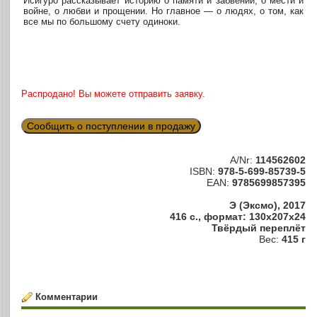
Исигуро рассказывает историю о памяти и забвении, о мести и
войне, о любви и прощении. Но главное — о людях, о том, как
все мы по большому счету одиноки.
Распродано! Вы можете отправить заявку.
Сообщить о поступлении в продажу
A/Nr:
114562602
ISBN:
978-5-699-85739-5
EAN:
9785699857395
Э (Эксмо), 2017
416 с., формат: 130x207x24
Твёрдый переплёт
Вес:
415 г
Комментарии