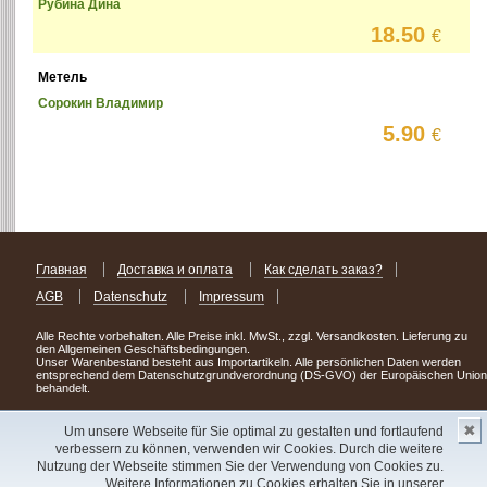
Рубина Дина
18.50
€
Метель
Сорокин Владимир
5.90
€
Главная
Доставка и оплата
Как сделать заказ?
AGB
Datenschutz
Impressum
Alle Rechte vorbehalten. Alle Preise inkl. MwSt., zzgl. Versandkosten. Lieferung zu
den Allgemeinen Geschäftsbedingungen.
Unser Warenbestand besteht aus Importartikeln. Alle persönlichen Daten werden
entsprechend dem Datenschutzgrundverordnung (DS-GVO) der Europäischen Union
behandelt.
Сделав заказ сегодня, уже через день или два Вы можете стать обладателем
✖
НОВИНКИ из Германии
! Удачного поиска!
Um unsere Webseite für Sie optimal zu gestalten und fortlaufend
verbessern zu können, verwenden wir Cookies. Durch die weitere
Copyright 2003 - 2023 © Express-Kniga
Nutzung der Webseite stimmen Sie der Verwendung von Cookies zu.
Разработка:
V.A.Vorobiev
Weitere Informationen zu Cookies erhalten Sie in unserer