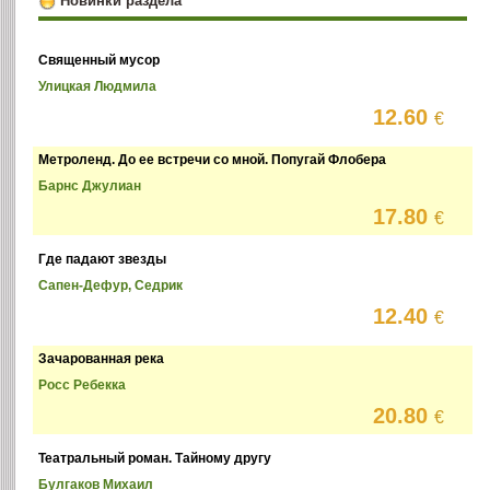
Новинки раздела
Священный мусор
Улицкая Людмила
12.60
€
Метроленд. До ее встречи со мной. Попугай Флобера
Барнс Джулиан
17.80
€
Где падают звезды
Сапен-Дефур, Седрик
12.40
€
Зачарованная река
Росс Ребекка
20.80
€
Театральный роман. Тайному другу
Булгаков Михаил