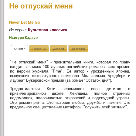
Не отпускай меня
Never Let Me Go
Из серии:
Культовая классика
Исигуро Кадзуо
О чем?
Персоны
Детали
Доставка
"Не отпускай меня" - пронзительная книга, которая по праву
входит в список 100 лучших английских романов всех времен
по версии журнала "Time". Ее автор - урожденный японец,
выпускник литературного семинара Малькольма Брэдбери и
лауреат Букеровской премии (за роман "Остаток дня").
Тридцатилетняя Кэти вспоминает свое детство в
привилегированной школе Хейлшем, полное странных
недомолвок, половинчатых откровений и подспудной угрозы.
Это роман-притча. Это история любви, дружбы и памяти. Это
предельное овеществление метафоры "служить всей жизнью".