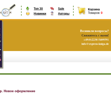
Топ 30
Sale
Корзина
Товаров:
0
Новинки
Авторы
Возникли вопросы?
Свяжитесь с нами!
+49(0)2238 5409591
info@express-kniga.de
ир. Новое оформление