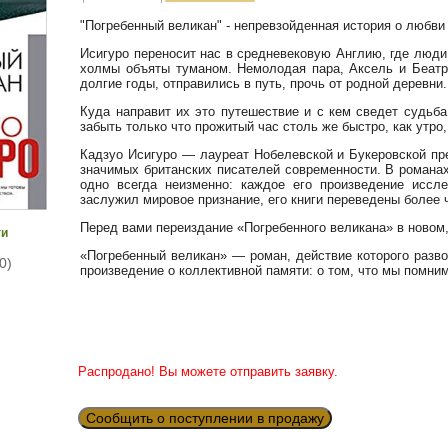
"Погребенный великан" - непревзойденная история о любви 
Исигуро переносит нас в средневековую Англию, где люди
холмы объяты туманом. Немолодая пара, Аксель и Беатр
долгие годы, отправились в путь, прочь от родной деревни.
Куда направит их это путешествие и с кем сведет судьб
забыть только что прожитый час столь же быстро, как утро,
Кадзуо Исигуро — лауреат Нобелевской и Букеровской пр
значимых британских писателей современности. В романах
одно всегда неизменно: каждое его произведение иссле
заслужил мировое признание, его книги переведены более
Перед вами переиздание «Погребенного великана» в ново
ги
«Погребенный великан» — роман, действие которого разв
0)
произведение о коллективной памяти: о том, что мы помним,
Распродано! Вы можете отправить заявку.
Сообщить о поступлении в продажу