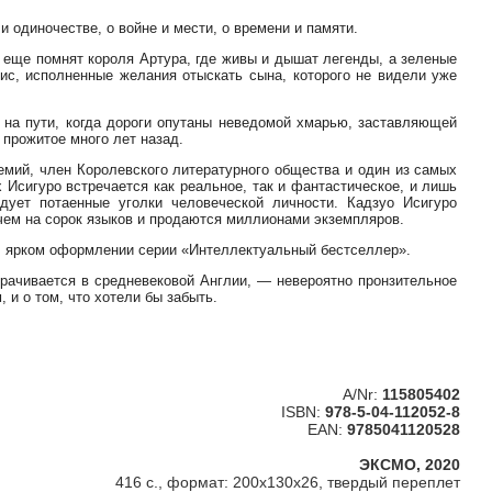
и одиночестве, о войне и мести, о времени и памяти.
 еще помнят короля Артура, где живы и дышат легенды, а зеленые
ис, исполненные желания отыскать сына, которого не видели уже
а на пути, когда дороги опутаны неведомой хмарью, заставляющей
 прожитое много лет назад.
емий, член Королевского литературного общества и один из самых
 Исигуро встречается как реальное, так и фантастическое, и лишь
дует потаенные уголки человеческой личности. Кадзуо Исигуро
 чем на сорок языков и продаются миллионами экземпляров.
м, ярком оформлении серии «Интеллектуальный бестселлер».
орачивается в средневековой Англии, — невероятно пронзительное
 и о том, что хотели бы забыть.
A/Nr:
115805402
ISBN:
978-5-04-112052-8
EAN:
9785041120528
ЭКСМО, 2020
416 с., формат: 200x130x26, твердый переплет