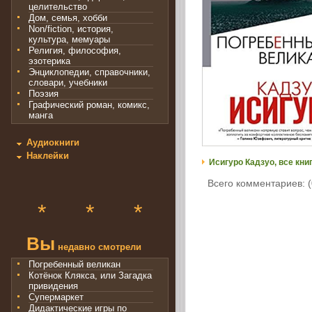
целительство
Дом, семья, хобби
Non/fiction, история,
культура, мемуары
Религия, философия,
эзотерика
Энциклопедии, справочники,
словари, учебники
Поэзия
Графический роман, комикс,
манга
Аудиокниги
Наклейки
Исигуро Кадзуо, все кни
Всего комментариев: (
*
*
*
Вы
недавно смотрели
Погребенный великан
Котёнок Клякса, или Загадка
привидения
Супермаркет
Дидактические игры по