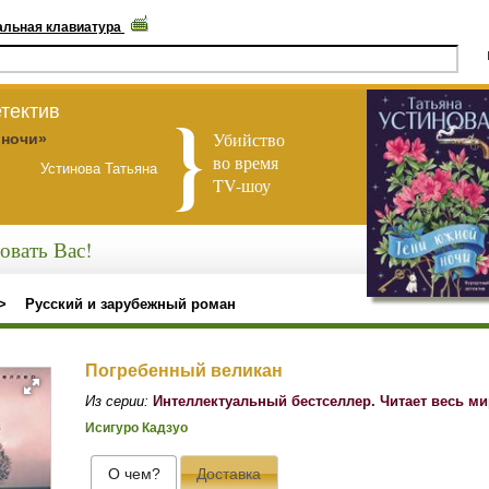
альная клавиатура
тектив
Убийство
 ночи»
во время
Устинова Татьяна
TV-шоу
овать Вас!
>
Русский и зарубежный роман
Погребенный великан
Из серии:
Интеллектуальный бестселлер. Читает весь м
Исигуро Кадзуо
О чем?
Доставка