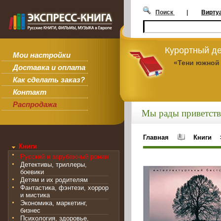
Поиск
|
Вирту
Курортный де
Мои настройки
«Тени южной
Доставка и оплата
Как сделать заказ?
Контакт
Распродажа
Мы рады приветств
Главная
Книги
Книги
Русский и зарубежный роман
Детективы, триллеры,
боевики
Детям и их родителям
Фантастика, фэнтези, хоррор
и мистика
Экономика, маркетинг,
бизнес
Психология, здоровье,