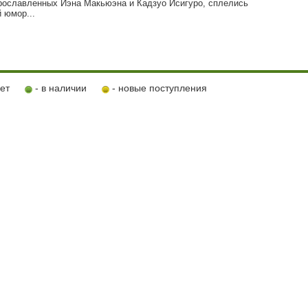
рославленных Иэна Макьюэна и Кадзуо Исигуро, сплелись
 юмор...
ует
- в наличии
- новые поступления