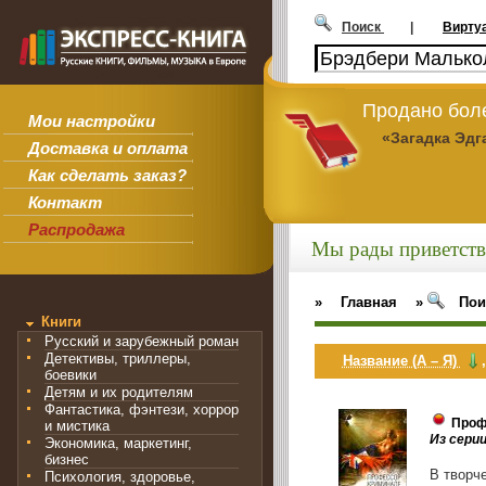
Поиск
|
Вирту
Продано боле
Мои настройки
«Загадка Эдг
Доставка и оплата
Как сделать заказ?
Контакт
Распродажа
Мы рады приветств
»
Главная
»
Пои
Книги
Русский и зарубежный роман
Детективы, триллеры,
Название (А – Я)
боевики
Детям и их родителям
Фантастика, фэнтези, хоррор
Проф
и мистика
Из сери
Экономика, маркетинг,
бизнес
В творч
Психология, здоровье,