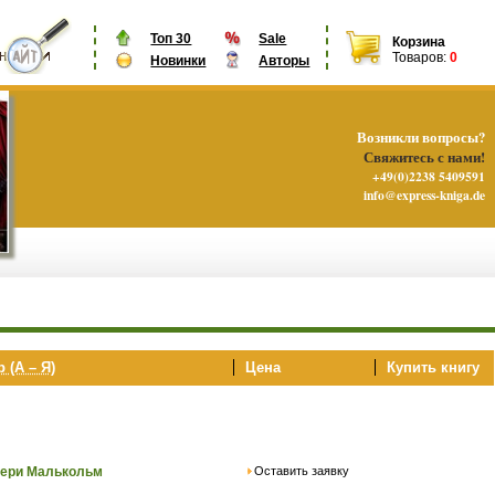
Топ 30
Sale
Корзина
Товаров:
0
Новинки
Авторы
Возникли вопросы?
Свяжитесь с нами!
+49(0)2238 5409591
info@express-kniga.de
 (А – Я)
Цена
Купить книгу
Оставить заявку
ери Малькольм