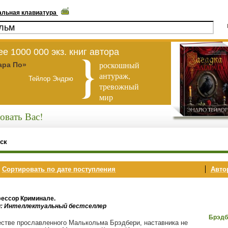
альная клавиатура
е 1000 000 экз. книг автора
роскошный
ара По»
антураж,
Тейлор Эндрю
тревожный
мир
овать Вас!
ск
,
Сортировать по дате поступления
Автор
ессор Криминале.
и: Интеллектуальный бестселлер
Брэдб
естве прославленного Малькольма Брэдбери, наставника не