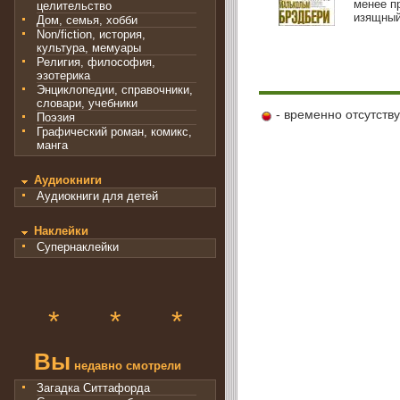
менее п
целительство
изящный
Дом, семья, хобби
Non/fiction, история,
культура, мемуары
Религия, философия,
эзотерика
Энциклопедии, справочники,
словари, учебники
- временно отсутств
Поэзия
Графический роман, комикс,
манга
Аудиокниги
Аудиокниги для детей
Наклейки
Супернаклейки
*
*
*
Вы
недавно смотрели
Загадка Ситтафорда