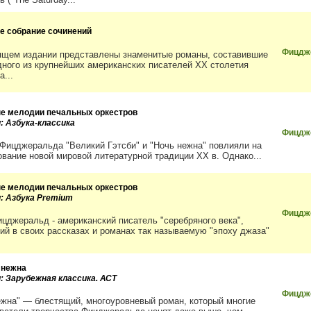
е собрание сочинений
Фицдже
ящем издании представлены знаменитые романы, составившие
дного из крупнейших американских писателей ХХ столетия
а...
е мелодии печальных оркестров
: Азбука-классика
Фицдже
Фицджеральда "Великий Гэтсби" и "Ночь нежна" повлияли на
вание новой мировой литературной традиции ХХ в. Однако...
е мелодии печальных оркестров
и: Азбука Premium
Фицдж
ицджеральд - американский писатель "серебряного века",
ий в своих рассказах и романах так называемую "эпоху джаза"
 нежна
и: Зарубежная классика. АСТ
Фицдже
ежна" — блестящий, многоуровневый роман, который многие