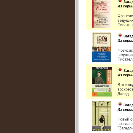
Зага
Из сери
Фрэнсис
ведущих
Писатель
Зага
Из серии
Фрэнсис
ведущих
Писатель
Зага
Из серии
В книжк
воскрес
Дэвид...
Зага
Из сери
Новый с
возглав
"Загадо