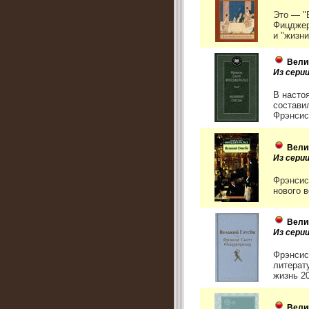
Это — "
Фицджер
и "жизни
Вели
Из сери
В насто
состави
Фрэнсис
Вели
Из серии
Фрэнсис
нового в
Вели
Из сери
Фрэнсис
литерат
жизнь 20
Вели