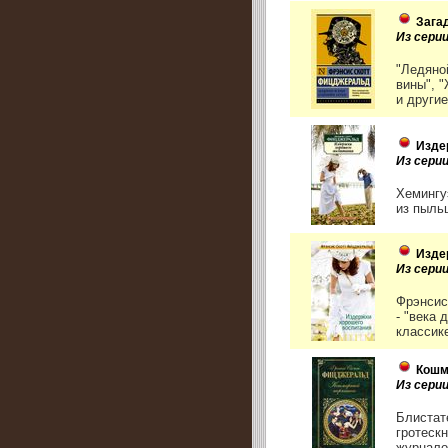
Зага
Из сери
"Ледяно
вины", 
и другие
Изде
Из серии
Хемингу
из пыльц
Изде
Из сери
Фрэнсис
- "века
классике
Кошм
Из сери
Блистат
гротеск
журналов