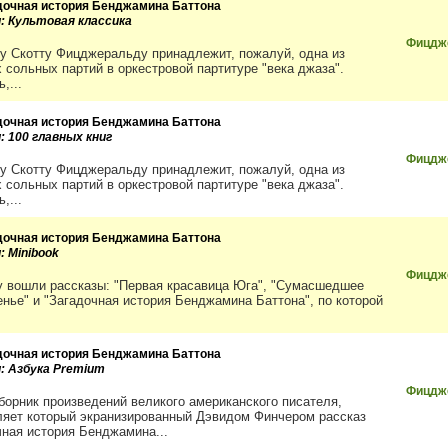
дочная история Бенджамина Баттона
и: Культовая классика
Фицдж
у Скотту Фицджеральду принадлежит, пожалуй, одна из
 сольных партий в оркестровой партитуре "века джаза".
,...
дочная история Бенджамина Баттона
: 100 главных книг
Фицдже
у Скотту Фицджеральду принадлежит, пожалуй, одна из
 сольных партий в оркестровой партитуре "века джаза".
,...
дочная история Бенджамина Баттона
: Minibook
Фицдж
у вошли рассказы: "Первая красавица Юга", "Сумасшедшее
енье" и "Загадочная история Бенджамина Баттона", по которой
дочная история Бенджамина Баттона
и: Азбука Premium
Фицдже
борник произведений великого американского писателя,
ляет который экранизированный Дэвидом Финчером рассказ
чная история Бенджамина...