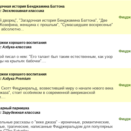
дочная история Бенджамина Баттона
и: Эксклюзивная классика
Фицдж
й дворец", "Загадочная история Бенджамина Баттона", "Две
"Жозефина, женщина с прошлым", "Сумасшедшее воскресенье"
 абсолютно...
ржки хорошего воспитания
: Азбука-классика
Фицдже
эй писал о нем: "Его талант был таким естественным, как узор
ы на крыльях бабочки"....
ржки хорошего воспитания
и: Азбука Premium
Фицдже
 Скотт Фицджеральд, возвестивший миру о начале нового века
 джаза", стоит особняком в современной американской
....
арный парнишка
и: Зарубежная классика
Фицдже
ельные рассказы о "веке джаза" - ироничные, романтические,
ные, трагические, написанные Фицджеральдом для популярных
 ("The Saturday...