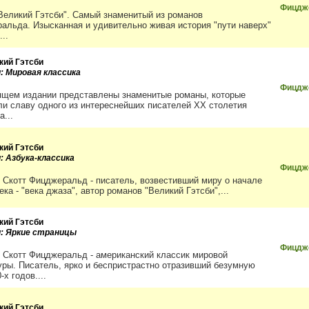
Фицдже
Великий Гэтсби". Самый знаменитый из романов
альда. Изысканная и удивительно живая история "пути наверх"
...
кий Гэтсби
и: Мировая классика
Фицдже
ящем издании представлены знаменитые романы, которые
ли славу одного из интереснейших писателей ХХ столетия
а...
кий Гэтсби
: Азбука-классика
Фицдже
 Скотт Фицджеральд - писатель, возвестивший миру о начале
ека - "века джаза", автор романов "Великий Гэтсби",...
кий Гэтсби
и: Яркие страницы
Фицдж
 Скотт Фицджеральд - американский классик мировой
уры. Писатель, ярко и беспристрастно отразивший безумную
-х годов....
кий Гэтсби