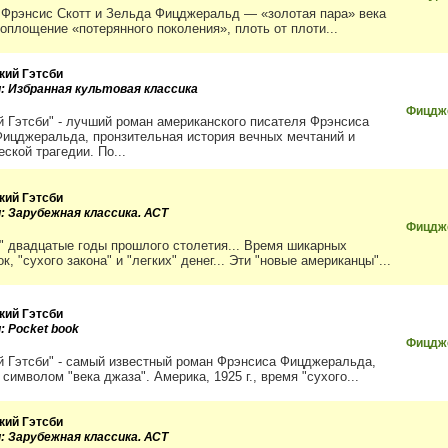
 Фрэнсис Скотт и Зельда Фицджеральд — «золотая пара» века
воплощение «потерянного поколения», плоть от плоти...
кий Гэтсби
и: Избранная культовая классика
Фицдж
й Гэтсби" - лучший роман американского писателя Фрэнсиса
Фицджеральда, пронзительная история вечных мечтаний и
ской трагедии. По...
кий Гэтсби
и: Зарубежная классика. АСТ
Фицдж
" двадцатые годы прошлого столетия... Время шикарных
к, "сухого закона" и "легких" денег... Эти "новые американцы"...
кий Гэтсби
: Pocket book
Фицдж
й Гэтсби" - самый известный роман Фрэнсиса Фицджеральда,
символом "века джаза". Америка, 1925 г., время "сухого...
кий Гэтсби
и: Зарубежная классика. АСТ