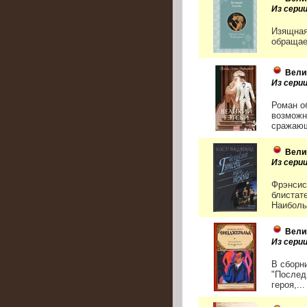
Из сери
Изящная
обращае
Вели
Из серии
Роман о
возможн
сражающ
Вели
Из сери
Фрэнсис
блистат
Наиболь
Вели
Из сери
В сборн
"Послед
героя,...