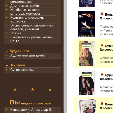
целительство
сражающ
Дом, семья, хобби
Non/fiction, история,
культура, мемуары
Боль
Религия, философия,
Из сери
эзотерика
Энциклопедии, справочники,
Фрэнсис
словари, учебники
— "века
Поэзия
классике
Графический роман, комикс,
манга
Бурн
Из серии
Аудиокниги
Аудиокниги для детей
Фрэнсис
нового в
Наклейки
Супернаклейки
Бурн
Из серии
Фрэнсис
*
*
*
нового в
Вы
недавно смотрели
Валь
Из сери
Конец эпохи. Александр II,