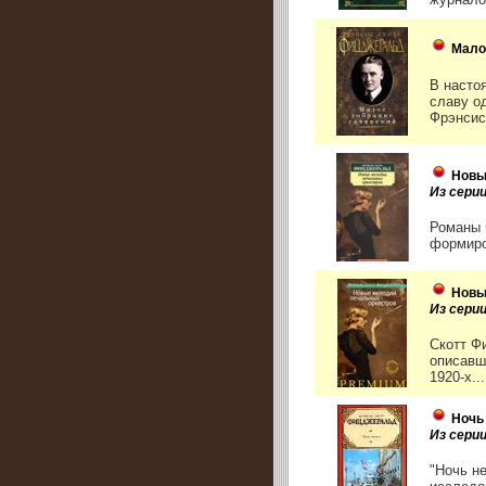
Мало
В насто
славу о
Фрэнсис
Новы
Из серии
Романы 
формиро
Новы
Из сери
Скотт Ф
описавш
1920-х...
Ночь
Из сери
"Ночь н