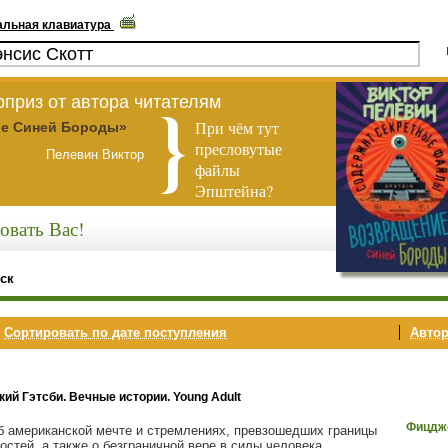
альная клавиатура
приз от автора читателям
При чём тут
е Синей Бороды»
пресловутые
Пелевин Виктор
файлы
Эпштейна?
овать Вас!
ск
,
Сортировать по дате поступления
Автор
кий Гэтсби. Вечные истории. Young Adult
Фицдже
б американской мечте и стремлениях, превзошедших границы
остей, а также о безграничной вере в силы человека,