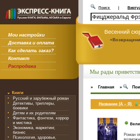
Поиск
|
Вирту
Весенний сюр
Мои настройки
«Возвращени
Доставка и оплата
Как сделать заказ?
Контакт
Распродажа
Мы рады приветств
»
Главная
»
Пои
Книги
Русский и зарубежный роман
Детективы, триллеры,
Название (А – Я)
боевики
Детям и их родителям
Фантастика, фэнтези, хоррор
и мистика
Вели
Экономика, маркетинг,
бизнес
Роман о
Психология, здоровье,
возможн