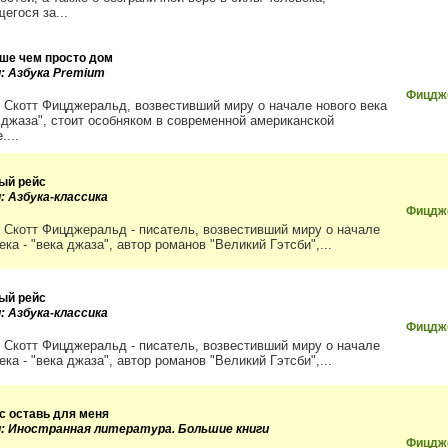
егося за...
ше чем просто дом
и: Азбука Premium
Фицдже
 Скотт Фицджеральд, возвестивший миру о начале нового века
 джаза", стоит особняком в современной американской
....
ый рейс
: Азбука-классика
Фицдже
 Скотт Фицджеральд - писатель, возвестивший миру о начале
ека - "века джаза", автор романов "Великий Гэтсби",...
ый рейс
: Азбука-классика
Фицдже
 Скотт Фицджеральд - писатель, возвестивший миру о начале
ека - "века джаза", автор романов "Великий Гэтсби",...
с оставь для меня
и: Иностранная литература. Большие книги
Фицдж