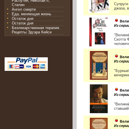
Распутин, Николай II,
Супруги
Сталин
джаза, 
Ангел смерти
Еда, меняющая жизнь
Остаток дня
Вели
Остаток дня
Из сери
Безлекарственная терапия.
Рецепты Эдгара Кейси
"Велики
Скотта 
человече
Вели
Из сери
"Бурные
вечерино
Вели
Из серии
"Велики
ставший 
Вели
Из сери