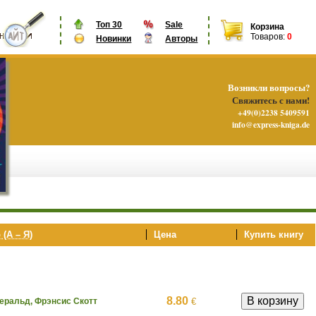
Топ 30
Sale
Корзина
Товаров:
0
Новинки
Авторы
Возникли вопросы?
Свяжитесь с нами!
+49(0)2238 5409591
info@express-kniga.de
 (А – Я)
Цена
Купить книгу
8.80
€
ральд, Фрэнсис Скотт