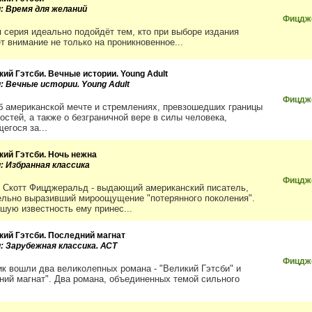
и: Время для желаний
Фицдже
 серия идеально подойдёт тем, кто при выборе издания
т внимание не только на проникновенное...
кий Гэтсби. Вечные истории. Young Adult
: Вечные истории. Young Adult
Фицдже
б американской мечте и стремлениях, превзошедших границы
остей, а также о безграничной вере в силы человека,
егося за...
кий Гэтсби. Ночь нежна
и: Избранная классика
Фицдже
 Скотт Фицджеральд - выдающий американский писатель,
ельно выразивший мироощущение "потерянного поколения".
шую известность ему принес...
кий Гэтсби. Последний магнат
и: Зарубежная классика. АСТ
Фицдже
ик вошли два великолепных романа - "Великий Гэтсби" и
ний магнат". Два романа, объединенных темой сильного