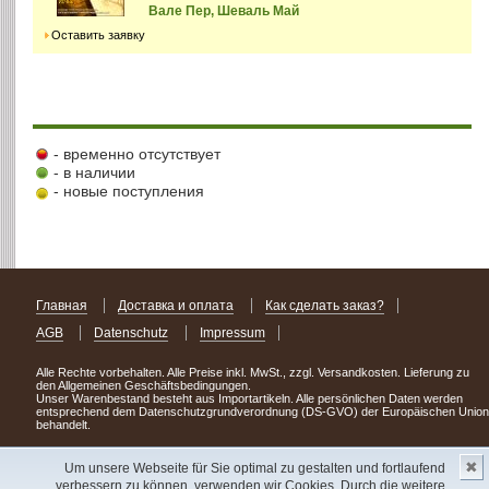
Вале Пер, Шеваль Май
Оставить заявку
- временно отсутствует
- в наличии
- новые поступления
Главная
Доставка и оплата
Как сделать заказ?
AGB
Datenschutz
Impressum
Alle Rechte vorbehalten. Alle Preise inkl. MwSt., zzgl. Versandkosten. Lieferung zu
den Allgemeinen Geschäftsbedingungen.
Unser Warenbestand besteht aus Importartikeln. Alle persönlichen Daten werden
entsprechend dem Datenschutzgrundverordnung (DS-GVO) der Europäischen Union
behandelt.
Сделав заказ сегодня, уже через день или два Вы можете стать обладателем
✖
НОВИНКИ из Германии
! Удачного поиска!
Um unsere Webseite für Sie optimal zu gestalten und fortlaufend
verbessern zu können, verwenden wir Cookies. Durch die weitere