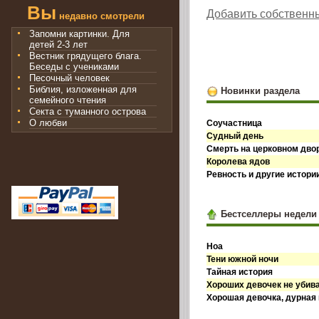
Вы
Добавить собственн
недавно смотрели
Запомни картинки. Для
детей 2-3 лет
Вестник грядущего блага.
Беседы с учениками
Песочный человек
Библия, изложенная для
Новинки раздела
семейного чтения
Секта с туманного острова
О любви
Соучастница
Судный день
Смерть на церковном дво
Королева ядов
Ревность и другие истори
Бестселлеры недели
Ноа
Тени южной ночи
Тайная история
Хороших девочек не убив
Хорошая девочка, дурная