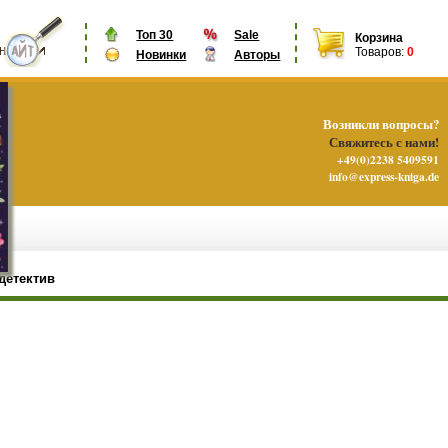
Топ 30
Sale
Корзина
Товаров:
0
Новинки
Авторы
Возникли вопросы?
Свяжитесь с нами!
+49(0)2238 5409591
info@express-kniga.de
детектив