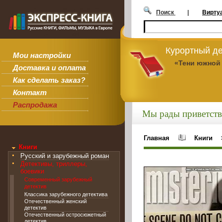
Поиск
|
Вирту
Курортный де
Мои настройки
«Тени южной
Доставка и оплата
Как сделать заказ?
Контакт
Распродажа
Мы рады приветств
Главная
Книги
Книги
Русский и зарубежный роман
Детективы, триллеры,
боевики
Современный зарубежный
детектив
Классика зарубежного детектива
Отечественный женский
детектив
Отечественный остросюжетный
детектив