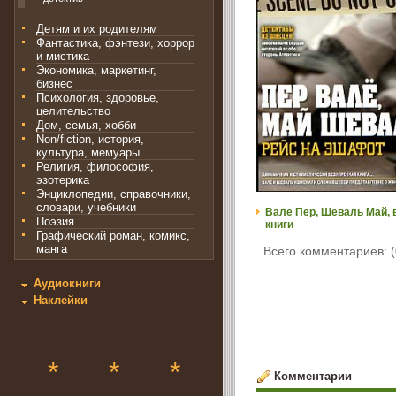
Детям и их родителям
Фантастика, фэнтези, хоррор
и мистика
Экономика, маркетинг,
бизнес
Психология, здоровье,
целительство
Дом, семья, хобби
Non/fiction, история,
культура, мемуары
Религия, философия,
эзотерика
Энциклопедии, справочники,
словари, учебники
Вале Пер, Шеваль Май, 
Поэзия
книги
Графический роман, комикс,
манга
Всего комментариев: (
Аудиокниги
Наклейки
*
*
*
Комментарии