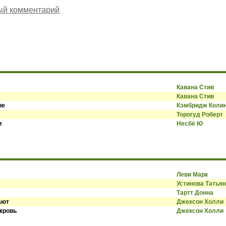
ый комментарий
Кавана Стив
Кавана Стив
ре
Кэмбридж Коли
Торогуд Роберт
и
Несбё Ю
Леви Марк
Устинова Татья
Тартт Донна
ают
Джексон Холли
 кровь
Джексон Холли