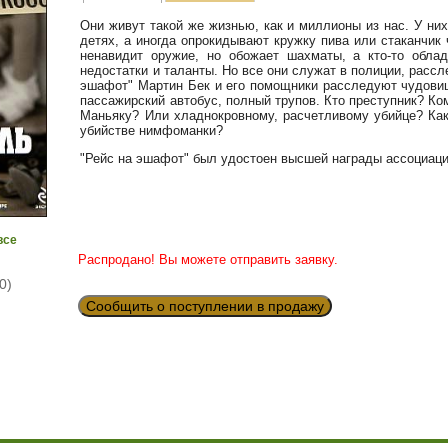
Они живут такой же жизнью, как и миллионы из нас. У них
детях, а иногда опрокидывают кружку пива или стаканчик 
ненавидит оружие, но обожает шахматы, а кто-то обла
недостатки и таланты. Но все они служат в полиции, расс
эшафот" Мартин Бек и его помощники расследуют чудови
пассажирский автобус, полный трупов. Кто преступник? К
Маньяку? Или хладнокровному, расчетливому убийце? Как
убийстве нимфоманки?
"Рейс на эшафот" был удостоен высшей награды ассоциации
все
Распродано! Вы можете отправить заявку.
0)
Сообщить о поступлении в продажу