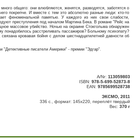
 много общего: они влюбляются, женятся, разводятся, заботятся о
чего покрепче. И вместе с тем это абсолютно разные люди: кто-то
дает феноменальной памятью. У каждого из них свои слабости,
ледуют преступления под началом Мартина Бека. В романе "Рейс на
щное массовое убийство. Ночью на окраине Стокгольма обнаружен
ому понадобилось расстреливать пассажиров? Больному психопату?
 связана кровавая бойня с делом шестнадцатилетней давности об
 "Детективные писатели Америки" - премии "Эдгар".
A/Nr:
113059803
ISBN:
978-5-699-52873-8
EAN:
9785699528738
ЭКСМО, 2011
336 с., формат: 145х220, переплёт твердый
Вес:
370 г