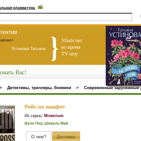
альная клавиатура
тектив
Убийство
 ночи»
во время
Устинова Татьяна
TV-шоу
овать Вас!
>
Детективы, триллеры, боевики
>
Современный зарубежный 
Рейс на эшафот
Из серии:
Misterium
Вале Пер, Шеваль Май
О чем?
Доставка