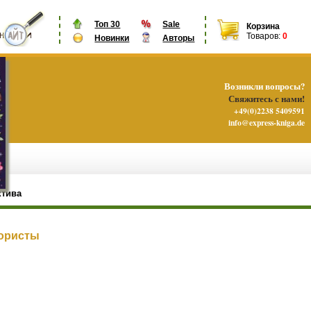
Топ 30
Sale
Корзина
Товаров:
0
Новинки
Авторы
Возникли вопросы?
Свяжитесь с нами!
+49(0)2238 5409591
info@express-kniga.de
ктива
рористы