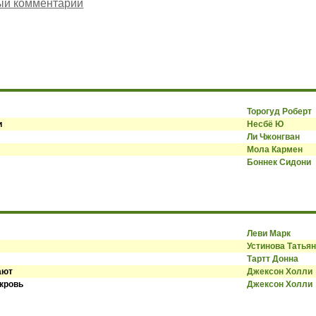
ый комментарий
Торогуд Роберт
и
Несбё Ю
Ли Чжонгван
Мола Кармен
Боннек Сидони
Леви Марк
Устинова Татья
Тартт Донна
ают
Джексон Холли
 кровь
Джексон Холли