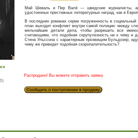
Май Шеваль и Пер Валё — шведские журналисты, авт
удостоенных престижных литературных наград, как в Европе
В последних романах серии погруженность в социальный 
план выходит конфликт внутри самой полиции: между сл
мельчайшие детали дела, чтобы разрешить все имею
считающими, что подобная скрупулезность ни к чему и 
Стена Ульссона с характерным прозвищем Бульдозер, ид
чему же приведет подобная скоропалительность?
все
Распродано! Вы можете отправить заявку.
0)
Сообщить о поступлении в продажу