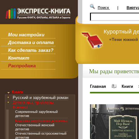
Поиск
|
Вирту
Курортный де
Мои настройки
«Тени южной
Доставка и оплата
Как сделать заказ?
Контакт
Распродажа
Мы рады приветств
Главная
Книги
Книги
Русский и зарубежный роман
Детективы, триллеры,
боевики
Современный зарубежный
детектив
Классика зарубежного детектива
Отечественный женский
детектив
Отечественный остросюжетный
детектив