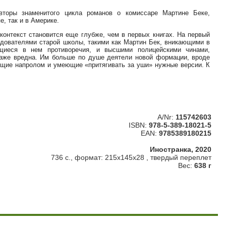
оры знаменитого цикла романов о комиссаре Мартине Беке,
, так и в Америке.
контекст становится еще глубже, чем в первых книгах. На первый
едователями старой школы, такими как Мартин Бек, вникающими в
щиеся в нем противоречия, и высшими полицейскими чинами,
даже вредна. Им больше по душе деятели новой формации, вроде
ущие напролом и умеющие «притягивать за уши» нужные версии. К
A/Nr:
115742603
ISBN:
978-5-389-18021-5
EAN:
9785389180215
Иностранка, 2020
736 с., формат: 215x145x28 , твердый переплет
Вес:
638 г