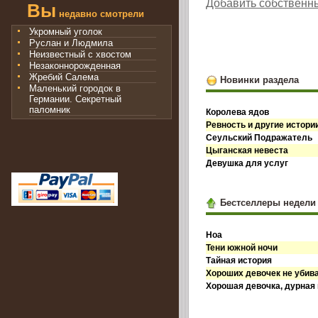
Добавить собственн
Вы
недавно смотрели
Укромный уголок
Руслан и Людмила
Неизвестный с хвостом
Незаконнорожденная
Жребий Салема
Новинки раздела
Маленький городок в
Германии. Секретный
паломник
Королева ядов
Ревность и другие истори
Сеульский Подражатель
Цыганская невеста
Девушка для услуг
Бестселлеры недели
Ноа
Тени южной ночи
Тайная история
Хороших девочек не убив
Хорошая девочка, дурная