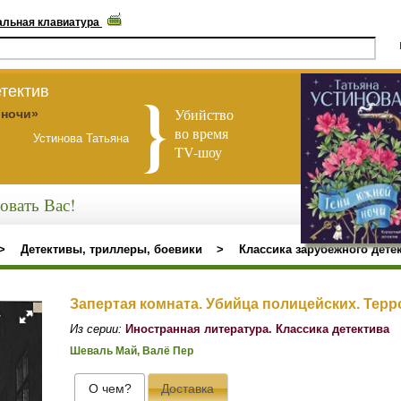
альная клавиатура
тектив
Убийство
 ночи»
во время
Устинова Татьяна
TV-шоу
овать Вас!
>
Детективы, триллеры, боевики
>
Классика зарубежного дете
Запертая комната. Убийца полицейских. Тер
Из серии:
Иностранная литература. Классика детектива
Шеваль Май, Валё Пер
О чем?
Доставка