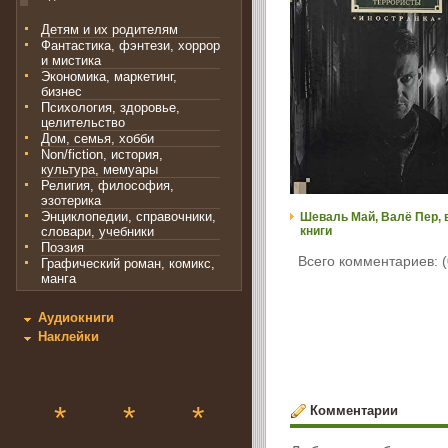
Детям и их родителям
Фантастика, фэнтези, хоррор
и мистика
Экономика, маркетинг,
бизнес
Психология, здоровье,
целительство
Дом, семья, хобби
Non/fiction, история,
культура, мемуары
Религия, философия,
эзотерика
Энциклопедии, справочники,
Шеваль Май, Валё Пер, 
словари, учебники
книги
Поэзия
Всего комментариев: (
Графический роман, комикс,
манга
Аудиокниги
Наклейки
*
*
*
Комментарии