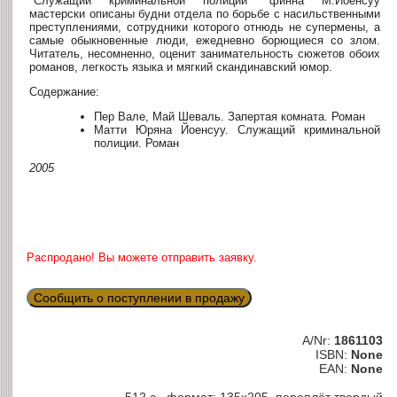
"Служащий криминальной полиции" финна М.Йоенсуу
мастерски описаны будни отдела по борьбе с насильственными
преступлениями, сотрудники которого отнюдь не супермены, а
самые обыкновенные люди, ежедневно борющиеся со злом.
Читатель, несомненно, оценит занимательность сюжетов обоих
романов, легкость языка и мягкий скандинавский юмор.
Содержание:
Пер Вале, Май Шеваль. Запертая комната. Роман
Матти Юряна Йоенсуу. Служащий криминальной
полиции. Роман
2005
Распродано! Вы можете отправить заявку.
Сообщить о поступлении в продажу
A/Nr:
1861103
ISBN:
None
EAN:
None