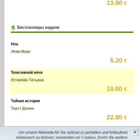
13.90
€
Бестселлеры недели
Ноа
Леви Марк
5.20
€
Тени южной ночи
Устинова Татьяна
10.60
€
Тайная история
Тартт Донна
22.80
€
Хороших девочек не убивают
✖
Um unsere Webseite für Sie optimal zu gestalten und fortlaufend
Джексон Холли
verbessern zu können, verwenden wir Cookies. Durch die weitere