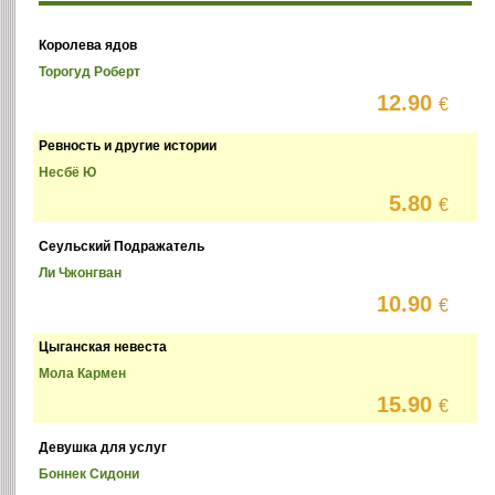
Королева ядов
Торогуд Роберт
12.90
€
Ревность и другие истории
Несбё Ю
5.80
€
Сеульский Подражатель
Ли Чжонгван
10.90
€
Цыганская невеста
Мола Кармен
15.90
€
Девушка для услуг
Боннек Сидони