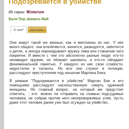
Подозревается в убийстве
Из серии:
Misterium
Вале Пер, Шеваль Май
О чем?
Доставка
Они живут такой же жизнью, как и миллионы из нас. У них
много общего: они влюбляются, женятся, разводятся, заботятся
о детях, а иногда опрокидывают кружку пива или стаканчик чего
покрепче. И вместе с тем это абсолютно разные люди: кто-то
ненавидит оружие, но обожает шахматы, а кто-то обладает
феноменальной памятью. У каждого из них свои слабости,
недостатки и таланты. Но все они служат в полиции,
расследуют преступления под началом Мартина Бека.
В романе "Подозревается в убийстве" Мартин Бек и его
помощники расследуют насильственную смерть одинокой
женщины. Но главный вопрос, на который им предстоит
ответить, - это: можно ли отправить на скамью подсудимых
человека, не собрав против него неопровержимых улик, пусть
даже этот человек ранее уже был осужден за убийство...