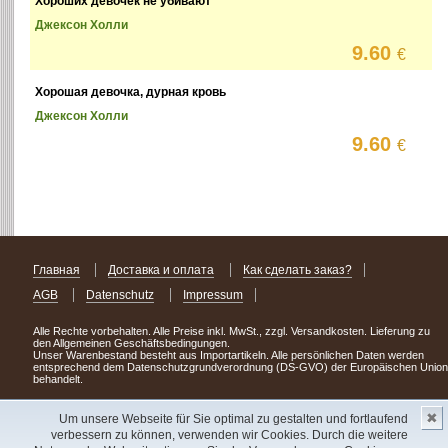
Хороших девочек не убивают
Джексон Холли
9.60
€
Хорошая девочка, дурная кровь
Джексон Холли
9.60
€
Главная
Доставка и оплата
Как сделать заказ?
AGB
Datenschutz
Impressum
Alle Rechte vorbehalten. Alle Preise inkl. MwSt., zzgl. Versandkosten. Lieferung zu
den Allgemeinen Geschäftsbedingungen.
Unser Warenbestand besteht aus Importartikeln. Alle persönlichen Daten werden
entsprechend dem Datenschutzgrundverordnung (DS-GVO) der Europäischen Union
behandelt.
Сделав заказ сегодня, уже через день или два Вы можете стать обладателем
✖
НОВИНКИ из Германии
! Удачного поиска!
Um unsere Webseite für Sie optimal zu gestalten und fortlaufend
verbessern zu können, verwenden wir Cookies. Durch die weitere