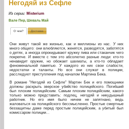
Негодяй из Сефле
Из серии:
Misterium
Вале Пер, Шеваль Май
О чем?
Доставка
Они живут такой же жизнью, как и миллионы из нас. У них
много общего: они влюбляются, женятся, разводятся, заботятся
о детях, а иногда опрокидывают кружку пива или стаканчик чего
покрепче. И вместе с тем это абсолютно разные люди: кто-то
ненавидит оружие, но обожает шахматы, а кто-то обладает
феноменальной памятью. У каждого из них свои слабости,
недостатки и таланты. Но все они служат в полиции,
расследуют преступления под началом Мартина Бека.
В романе "Негодяй из Сефле" Мартин Бек и его помощники
должны раскрыть зверское убийство полицейского. Погибший
был плохим полицейским. Самым плохим полицейским, какого
только можно представить: подлец, негодяй и никудышный
работник. Но его имя было ничем не запятнано, ведь
жаловаться на полицейского бессмысленно. Простые смертные
беззащитны даже перед простым полицейским, а убитый был
комиссаром полиции...