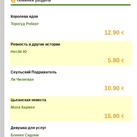
Новинки раздела
Королева ядов
Торогуд Роберт
12.90
€
Ревность и другие истории
Несбё Ю
5.80
€
Сеульский Подражатель
Ли Чжонгван
10.90
€
Цыганская невеста
Мола Кармен
15.90
€
Девушка для услуг
Боннек Сидони