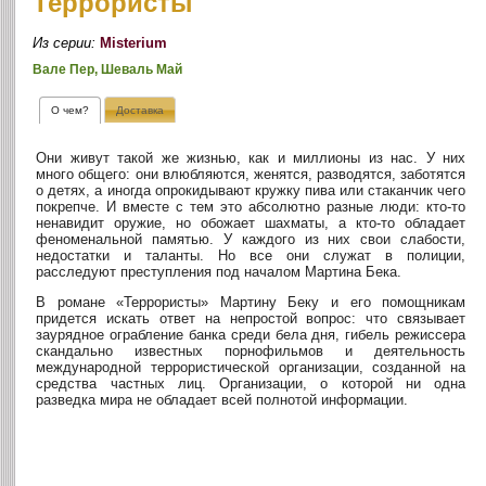
Террористы
Из серии:
Misterium
Вале Пер, Шеваль Май
О чем?
Доставка
Они живут такой же жизнью, как и миллионы из нас. У них
много общего: они влюбляются, женятся, разводятся, заботятся
о детях, а иногда опрокидывают кружку пива или стаканчик чего
покрепче. И вместе с тем это абсолютно разные люди: кто-то
ненавидит оружие, но обожает шахматы, а кто-то обладает
феноменальной памятью. У каждого из них свои слабости,
недостатки и таланты. Но все они служат в полиции,
расследуют преступления под началом Мартина Бека.
В романе «Террористы» Мартину Беку и его помощникам
придется искать ответ на непростой вопрос: что связывает
заурядное ограбление банка среди бела дня, гибель режиссера
скандально известных порнофильмов и деятельность
международной террористической организации, созданной на
средства частных лиц. Организации, о которой ни одна
разведка мира не обладает всей полнотой информации.