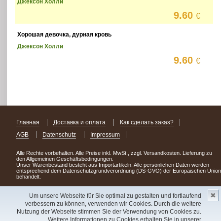
Джексон Холли
9.60
€
Хорошая девочка, дурная кровь
Джексон Холли
9.60
€
Главная
Доставка и оплата
Как сделать заказ?
AGB
Datenschutz
Impressum
Alle Rechte vorbehalten. Alle Preise inkl. MwSt., zzgl. Versandkosten. Lieferung zu
den Allgemeinen Geschäftsbedingungen.
Unser Warenbestand besteht aus Importartikeln. Alle persönlichen Daten werden
entsprechend dem Datenschutzgrundverordnung (DS-GVO) der Europäischen Union
behandelt.
Сделав заказ сегодня, уже через день или два Вы можете стать обладателем
✖
НОВИНКИ из Германии
! Удачного поиска!
Um unsere Webseite für Sie optimal zu gestalten und fortlaufend
verbessern zu können, verwenden wir Cookies. Durch die weitere
Copyright 2003 - 2023 © Express-Kniga
Nutzung der Webseite stimmen Sie der Verwendung von Cookies zu.
Разработка:
V.A.Vorobiev
Weitere Informationen zu Cookies erhalten Sie in unserer