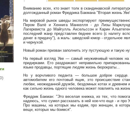
Вниманию всех, кто знает толк в скандинавской литератур
долгожданный роман Фредрика Бакмана "Вторая жизнь Уве
На мировой рынок шведы экспортируют преимущественно 
Пером Валё и Хеннига Манкелля - до Лизы Марклунд 
Лагерквиста до Майгулль Аксельссон и Карин Альвтеген
последний жанр представлен беднее всего (с налету вс
денег в придачу"), а жаль: шведский юмор - отдельное я
и чернухой.
Новый роман призван заполнить эту пустующую и такую н
На первый взгляд Уве — самый неуживчивый человек на
придирками. Его раздражают неправильно припаркованн
языке продавцы, портящие людям жизнь бюрократы...
иги
Но у ворчливого педанта — большое доброе сердце.
0)
автомобилем его почтовый ящик, это происшествие стан
любви, неожиданной дружбе, бездомных котах и древнем и
как сильно жизнь одного человека может повлиять на жизн
Фредрик Бакман: "Это веселая книжка, из тех, что помог
надеюсь, что сумел рассказать в ней кое-что еще - и про У
Про машины, на которых мы ездим, про женщин, в котор
вещи, которых мы боимся".