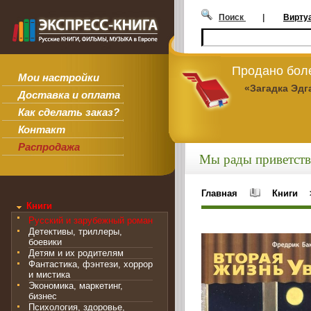
Поиск
|
Вирту
Продано боле
Мои настройки
«Загадка Эдг
Доставка и оплата
Как сделать заказ?
Контакт
Распродажа
Мы рады приветств
Главная
Книги
Книги
Русский и зарубежный роман
Детективы, триллеры,
боевики
Детям и их родителям
Фантастика, фэнтези, хоррор
и мистика
Экономика, маркетинг,
бизнес
Психология, здоровье,