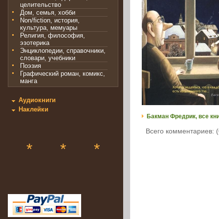
целительство
Дом, семья, хобби
Non/fiction, история,
культура, мемуары
Религия, философия,
эзотерика
Энциклопедии, справочники,
словари, учебники
Поэзия
Графический роман, комикс,
манга
Аудиокниги
Наклейки
Бакман Фредрик, все кн
Всего комментариев: (
*
*
*