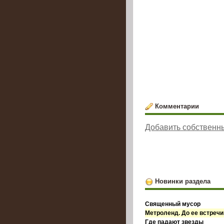
Комментарии
Добавить собственн
Новинки раздела
Священный мусор
Метроленд. До ее встречи
Где падают звезды