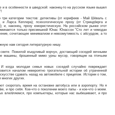
е и в особенности в шведской: наконец-то на русском языке вышел
"!
три категории текстов: детективы (от корифеев - Май Шёваль с
и Ларса Кеплера); психологическую прозу (от Стриндберга и
); и, наконец, прозу юмористическую. На российском рынке этот
поминается только пресмешной Юнас Юнассон "Сто лет и чемодан
вление, сочетающее минимализм и невозмутимость с абсурдом, а то
ужную нам сегодня литературную нишу.
 свете. Пожилой въедливый ворчун, достающий соседей вечными
ые машины, брошенный мимо урны мусор, говорящие на птичьем
 И когда молодая семья новых соседей случайно повреждает
овится началом невероятно трогательной истории об утраченной
скусстве сдавать назад на автомобиле с прицепом. Истории о том,
и многих других.
ают скоротать время на остановке автобуса или в аэропорту. Но я
ве, и про себя. Кое-что о поколении моего папы - и кое-что о моем.
ых влюбляемся, про компьютеры, которые нас выбешивают, и про