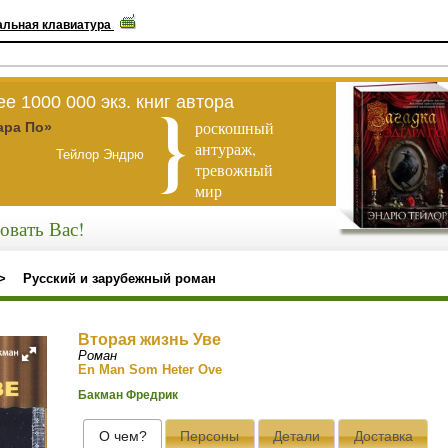
альная клавиатура
е 1000 000 экз. книг автора
роскошный
ара По»
антураж,
Тейлор Эндрю
тревожный
мир
овать Вас!
>
Русский и зарубежный роман
Вторая жизнь Уве
Роман
En Man Som Heter Ove
Бакман Фредрик
О чем?
Персоны
Детали
Доставка