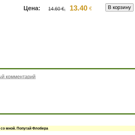
13.40
Цена:
€
14.60 €,
ый комментарий
 со мной. Попугай Флобера