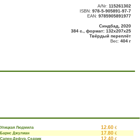
A/Nr:
115261302
ISBN:
978-5-905891-97-7
EAN:
9785905891977
Синдбад, 2020
384 с., формат: 132x207x25
Твёрдый переплёт
Вес:
404 г
12.60
Улицкая Людмила
€
17.80
Барнс Джулиан
€
12.40
Сапен-Дефур, Седрик
€