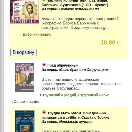
Великие исполнители. Т. 11. Борис
Бабочкин. Аудиокнига (1 CD + буклет)
Из серии: Великие исполнители
Буклет в твердом переплете, содержащий
биографию Бориса Бабочкина с
фотографиями. К заднему форзацу...
Бабочкин Борис
10.80
€
Град обреченный
Из серии: Книги братьев Стругацких
В этот том вошло классическое
произведение позднего периода творчества
братьев Стругацких...
Стругацкий Аркадий, Стругацкий Борис
Оставить заявку
Трудно быть богом. Понедельник
начинается в субботу. Сказка о Тройке
Из серии: Neoclassic лучшее
Классика советской фантастики.