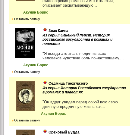
философских романов XVIII столетия,
описывает захватывающую...
Акунин Борис
Оставить заявку
Знак Каина
Из серии: Огненный перст. История
российского государства в романах и
повестях
"Я всегда это знал: я один из всех
человеков чувствую боль по-настоящему....
Акунин Борис
Оставить заявку
Седмица Трехглазого
Из серии: История Российского государства
в романах и повестях
"Он вдруг увидел перед собой всю свою
длинную-предлинную жизнь как...
Акунин Борис
Оставить заявку
Ореховый Будда