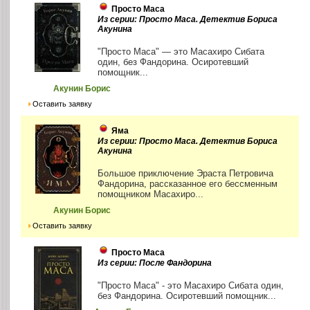
Просто Маса
Из серии: Просто Маса. Детектив Бориса
Акунина
"Просто Маса" — это Масахиро Сибата
один, без Фандорина. Осиротевший
помощник...
Акунин Борис
Оставить заявку
Яма
Из серии: Просто Маса. Детектив Бориса
Акунина
Большое приключение Эраста Петровича
Фандорина, рассказанное его бессменным
помощником Масахиро...
Акунин Борис
Оставить заявку
Просто Маса
Из серии: После Фандорина
"Просто Маса" - это Масахиро Сибата один,
без Фандорина. Осиротевший помощник...