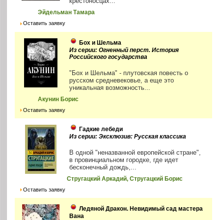
крестоносцах...
Эйдельман Тамара
Оставить заявку
Бох и Шельма
Из серии: Огненный перст. История
Российского государства
"Бох и Шельма" - плутовская повесть о
русском средневековье, а еще это
уникальная возможность...
Акунин Борис
Оставить заявку
Гадкие лебеди
Из серии: Эксклюзив: Русская классика
В одной "неназванной европейской стране",
в провинциальном городке, где идет
бесконечный дождь,...
Стругацкий Аркадий, Стругацкий Борис
Оставить заявку
Ледяной Дракон. Невидимый сад мастера
Вана