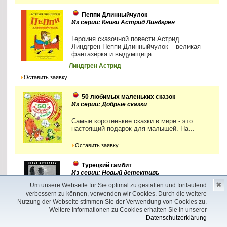
Пеппи Длинныйчулок
Из серии: Книги Астрид Линдгрен
Героиня сказочной повести Астрид
Линдгрен Пеппи Длинныйчулок – великая
фантазёрка и выдумщица....
Линдгрен Астрид
Оставить заявку
50 любимых маленьких сказок
Из серии: Добрые сказки
Самые коротенькие сказки в мире - это
настоящий подарок для малышей. На...
Оставить заявку
Турецкий гамбит
Из серии: Новый детективъ
✖
Um unsere Webseite für Sie optimal zu gestalten und fortlaufend
1877 год. Российская империя участвует в
verbessern zu können, verwenden wir Cookies. Durch die weitere
жесточайшей русско-турецкой войне. Юная
Nutzung der Webseite stimmen Sie der Verwendung von Cookies zu.
девушка...
Weitere Informationen zu Cookies erhalten Sie in unserer
Акунин Борис
Datenschutzerklärung