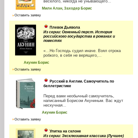
веселого, никогда не унывающего...
Милн Алан, Заходер Борис
Оставить заявку
Плевок Дьявола
Из серии: Огненный перст. История
российского государства в романах и
повестях
«…Но Господь судил иначе. Взял отрока
робкого, в себя не верящего,...
Акунин Борис
Оставить заявку
Русский в Англии. Самоучитель по
беллетристике
Перед вами необычный самоучитель,
написанный Борисом Акуниным. Вас ждут
нескучная...
Акунин Борис
Оставить заявку
Улитка на склоне
Из серии: Эксклюзивная классика (Лучшее)