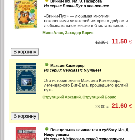
Винни-Пух. Ил. Э. Назарова
Из серии: Винни-Пух и все-все-все
«Винни-Пух» — любимая многими
поколениями читателей история о добром и
любознательном мишке в блистательном...
Милн Алан, Заходер Борис
11.50
€
12.30
€
Максим Каммерер
Из серии: Neoclassic (Лучшее)
Это история жизни Максима Каммерера,
легендарного Биг-Бага, прошедшего долгий
путь...
Стругацкий Аркадий, Стругацкий Борис
21.60
€
23.00
€
Понедельник начинается в субботу. Ил. Д.
Никулушкина
Из серии: Шедевры мировой литературы