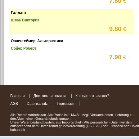
7.80
€
Галлант
Шваб Виктория
9.80
€
Оппенгеймер. Альтернатива
Сойер Роберт
7.90
€
Главная
Доставка и оплата
Как сделать заказ?
AGB
Datenschutz
Impressum
Alle Rechte vorbehalten. Alle Preise inkl. MwSt., zzgl. Versandkosten. Lieferung zu
den Allgemeinen Geschäftsbedingungen.
Unser Warenbestand besteht aus Importartikeln. Alle persönlichen Daten werden
entsprechend dem Datenschutzgrundverordnung (DS-GVO) der Europäischen Union
behandelt.
Сделав заказ сегодня, уже через день или два Вы можете стать обладателем