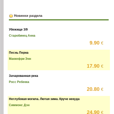
Новинки раздела
Убежище 3/9
Старобинец Анна
9.90
€
Песнь Перна
Маккефри Энн
17.90
€
Зачарованная река
Росс Ребекка
20.80
€
Неглубокая могила. Лютая зима. Круче некуда
Симмонс Дэн
24.90
€