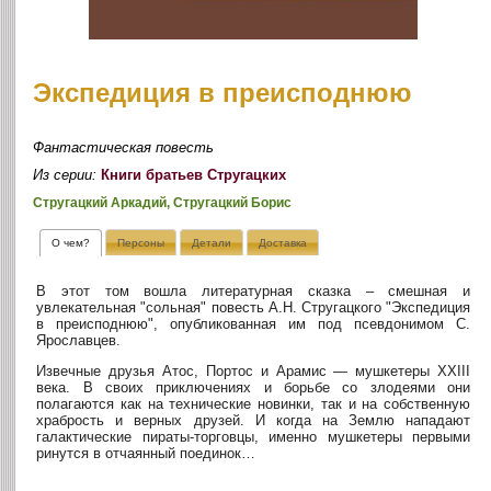
Экспедиция в преисподнюю
Фантастическая повесть
Из серии:
Книги братьев Стругацких
Стругацкий Аркадий, Стругацкий Борис
О чем?
Персоны
Детали
Доставка
В этот том вошла литературная сказка – смешная и
увлекательная "сольная" повесть А.Н. Стругацкого "Экспедиция
в преисподнюю", опубликованная им под псевдонимом С.
Ярославцев.
Извечные друзья Атос, Портос и Арамис — мушкетеры XXIII
века. В своих приключениях и борьбе со злодеями они
полагаются как на технические новинки, так и на собственную
храбрость и верных друзей. И когда на Землю нападают
галактические пираты-торговцы, именно мушкетеры первыми
ринутся в отчаянный поединок…