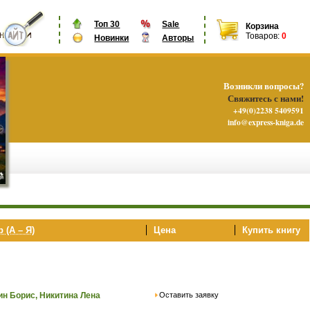
Топ 30
Sale
Корзина
Товаров:
0
Новинки
Авторы
Возникли вопросы?
Свяжитесь с нами!
+49(0)2238 5409591
info@express-kniga.de
 (А – Я)
Цена
Купить книгу
Оставить заявку
ин Борис, Никитина Лена