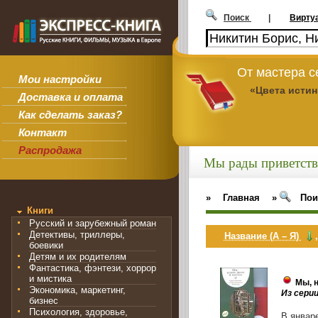
Поиск
|
Вирту
От мастера 
Мои настройки
«Цвета исти
Доставка и оплата
Как сделать заказ?
Контакт
Распродажа
Мы рады приветств
»
Главная
»
Пои
Книги
Русский и зарубежный роман
Детективы, триллеры,
Название (А – Я)
боевики
Детям и их родителям
Фантастика, фэнтези, хоррор
и мистика
Мы, н
Экономика, маркетинг,
Из сери
бизнес
Психология, здоровье,
В январ