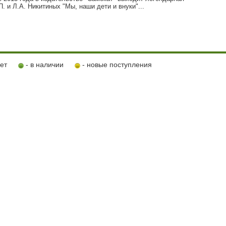
П. и Л.А. Никитиных "Мы, наши дети и внуки"...
ует
- в наличии
- новые поступления