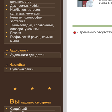
целительство
книга Б.
Дом, семья, хобби
Non/fiction, история,
культура, мемуары
Религия, философия,
эзотерика
Энциклопедии, справочники,
словари, учебники
- временно отсутств
Поэзия
Графический роман, комикс,
манга
Аудиокниги
Аудиокниги для детей
Наклейки
Супернаклейки
*
*
*
Вы
недавно смотрели
Сущий рай