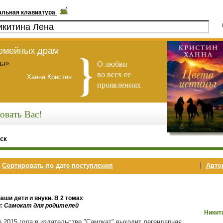
альная клавиатура
семейных драм
О любви
ны»
во всех ее
Ханна Кристин
проявлениях
овать Вас!
ск
,
Сортировать по дате поступления
Автор
аши дети и внуки. В 2 томах
и: Самокат для родителей
Никит
е 2015 года в издательстве "Самокат" выходит легендарная