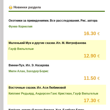
Новинки раздела
Охотники за привидениями. Все расследования. Рис. автора
Функе Корнелия
16.30
€
Маленький Мук и другие сказки. Ил. М. Митрофанова
Гауф Вильгельм
12.90
€
Винни-Пух. Ил. Э. Назарова
Милн Алан, Заходер Борис
11.50
€
Восточные сказки. Ил. Аси Любимовой
Киплинг Редьярд, Андерсен Ганс Кристиан, Гауф Вильгельм
17.30
€
Котёнок, который всего боялся. Худ. Барбара Брюн