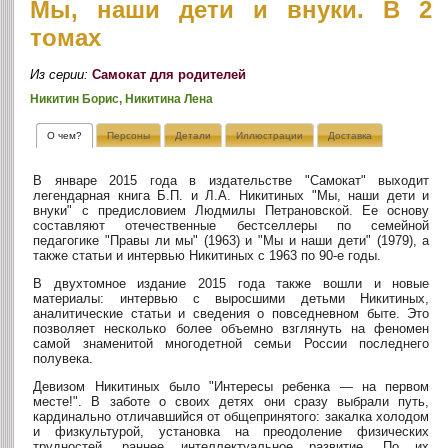
Мы, наши дети и внуки. В 2
томах
Из серии:
Самокат для родителей
Никитин Борис, Никитина Лена
О чем?
Персоны
Детали
Иллюстрации
Доставка
В январе 2015 года в издательстве "Самокат" выходит
легендарная книга Б.П. и Л.А. Никитиных "Мы, наши дети и
внуки" с предисловием Людмилы Петрановской. Ее основу
составляют отечественные бестселлеры по семейной
педагогике "Правы ли мы" (1963) и "Мы и наши дети" (1979), а
также статьи и интервью Никитиных с 1963 по 90-е годы.
В двухтомное издание 2015 года также вошли и новые
материалы: интервью с выросшими детьми Никитиных,
аналитические статьи и сведения о повседневном быте. Это
позволяет несколько более объемно взглянуть на феномен
самой знаменитой многодетной семьи России последнего
полувека.
Девизом Никитиных было "Интересы ребенка — на первом
месте!". В заботе о своих детях они сразу выбрали путь,
кардинально отличавшийся от общепринятого: закалка холодом
и физкультурой, установка на преодоление физических
трудностей, раннее интеллектуальное развитие. По их