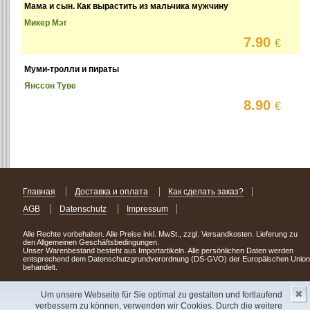
Мама и сын. Как вырастить из мальчика мужчину
Микер Мэг
7.90
€
Муми-тролли и пираты
Янссон Туве
8.90
€
Главная
Доставка и оплата
Как сделать заказ?
AGB
Datenschutz
Impressum
Alle Rechte vorbehalten. Alle Preise inkl. MwSt., zzgl. Versandkosten. Lieferung zu
den Allgemeinen Geschäftsbedingungen.
Unser Warenbestand besteht aus Importartikeln. Alle persönlichen Daten werden
entsprechend dem Datenschutzgrundverordnung (DS-GVO) der Europäischen Union
behandelt.
Сделав заказ сегодня, уже через день или два Вы можете стать обладателем
✖
НОВИНКИ из Германии
! Удачного поиска!
Um unsere Webseite für Sie optimal zu gestalten und fortlaufend
verbessern zu können, verwenden wir Cookies. Durch die weitere