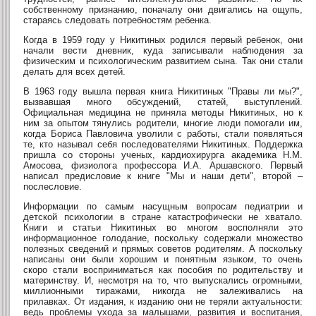
собственному признанию, поначалу они двигались на ощупь,
стараясь следовать потребностям ребенка.
Когда в 1959 году у Никитиных родился первый ребенок, они
начали вести дневник, куда записывали наблюдения за
физическим и психологическим развитием сына. Так они стали
делать для всех детей.
В 1963 году вышла первая книга Никитиных "Правы ли мы?",
вызвавшая много обсуждений, статей, выступлений.
Официальная медицина не приняла методы Никитиных, но к
ним за опытом тянулись родители, многие люди помогали им,
когда Бориса Павловича уволили с работы, стали появляться
те, кто называл себя последователями Никитиных. Поддержка
пришла со стороны ученых, кардиохирурга академика Н.М.
Амосова, физиолога профессора И.А. Аршавского. Первый
написал предисловие к книге "Мы и наши дети", второй –
послесловие.
Информации по самым насущным вопросам педиатрии и
детской психологии в стране катастрофически не хватало.
Книги и статьи Никитиных во многом восполняли это
информационное голодание, поскольку содержали множество
полезных сведений и прямых советов родителям. А поскольку
написаны они были хорошим и понятным языком, то очень
скоро стали восприниматься как пособия по родительству и
материнству. И, несмотря на то, что выпускались огромными,
миллионными тиражами, никогда не залеживались на
прилавках. От издания, к изданию они не теряли актуальности:
ведь проблемы ухода за малышами, развития и воспитания,