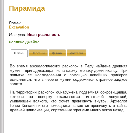
Пирамида
Роман
Excavation
Из серии:
Иная реальность
Роллинс Джеймс
О чем?
Персоны
Детали
Доставка
Во время археологических раскопок в Перу найдена древняя
мумия, принадлежащая испанскому монаху-доминиканцу. При
попытке ее исследования с помощью новейших приборов
выясняется, что в черепе мумии содержится странное жидкое
золото.
На территории раскопок обнаружена подземная сокровищница,
которая на поверку оказывается гигантской ловушкой,
убивающей всякого, кто хочет проникнуть внутрь. Археолог
Генри Конклин и его помощники пытаются проникнуть в тайны
древней цивилизации, спрятанные жрецами много веков назад.