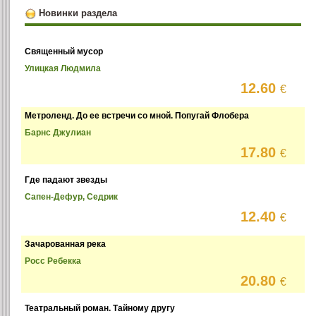
Новинки раздела
Священный мусор
Улицкая Людмила
12.60
€
Метроленд. До ее встречи со мной. Попугай Флобера
Барнс Джулиан
17.80
€
Где падают звезды
Сапен-Дефур, Седрик
12.40
€
Зачарованная река
Росс Ребекка
20.80
€
Театральный роман. Тайному другу