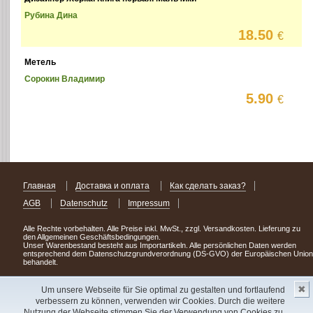
Рубина Дина
18.50
€
Метель
Сорокин Владимир
5.90
€
Главная
Доставка и оплата
Как сделать заказ?
AGB
Datenschutz
Impressum
Alle Rechte vorbehalten. Alle Preise inkl. MwSt., zzgl. Versandkosten. Lieferung zu
den Allgemeinen Geschäftsbedingungen.
Unser Warenbestand besteht aus Importartikeln. Alle persönlichen Daten werden
entsprechend dem Datenschutzgrundverordnung (DS-GVO) der Europäischen Union
behandelt.
Сделав заказ сегодня, уже через день или два Вы можете стать обладателем
✖
НОВИНКИ из Германии
! Удачного поиска!
Um unsere Webseite für Sie optimal zu gestalten und fortlaufend
verbessern zu können, verwenden wir Cookies. Durch die weitere
Copyright 2003 - 2023 © Express-Kniga
Nutzung der Webseite stimmen Sie der Verwendung von Cookies zu.