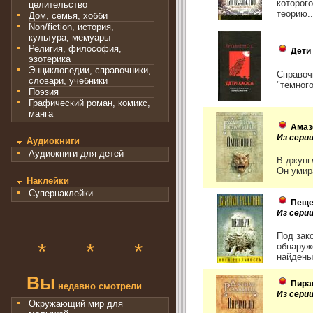
которог
целительство
теорию..
Дом, семья, хобби
Non/fiction, история,
культура, мемуары
Религия, философия,
Дети
эзотерика
Энциклопедии, справочники,
Справоч
словари, учебники
"темног
Поэзия
Графический роман, комикс,
манга
Амаз
Из сери
Аудиокниги
Аудиокниги для детей
В джунг
Он умир
Наклейки
Супернаклейки
Пеще
Из сери
Под зак
*
*
*
обнаруж
найдены.
Вы
Пира
недавно смотрели
Из сери
Окружающий мир для