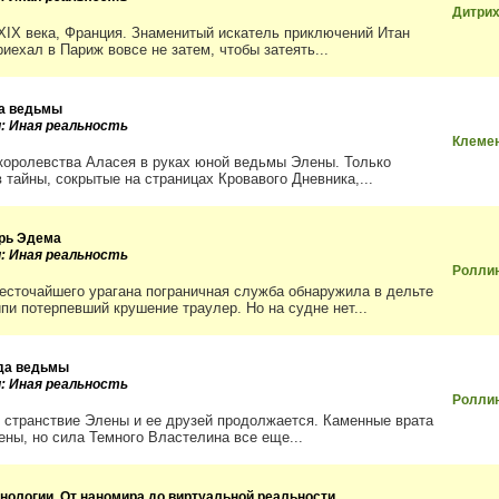
Дитри
XIX века, Франция. Знаменитый искатель приключений Итан
иехал в Париж вовсе не затем, чтобы затеять...
а ведьмы
и: Иная реальность
Клемен
королевства Аласея в руках юной ведьмы Элены. Только
 тайны, сокрытые на страницах Кровавого Дневника,...
рь Эдема
и: Иная реальность
Ролли
есточайшего урагана пограничная служба обнаружила в дельте
пи потерпевший крушение траулер. Но на судне нет...
да ведьмы
и: Иная реальность
Ролли
 странствие Элены и ее друзей продолжается. Каменные врата
ены, но сила Темного Властелина все еще...
хнологии. От наномира до виртуальной реальности