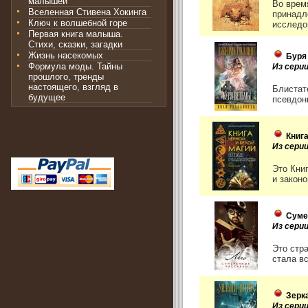
малышей
Во врем
Вселенная Стивена Хокинга
принадл
Ключ к волшебной горе
исследо
Первая книга малыша.
Стихи, сказки, загадки
Жизнь насекомых
Буря
Формула моды. Тайны
Из сери
прошлого, тренды
настоящего, взгляд в
Блистат
будущее
псевдон
Книг
Из сери
Это Кни
и закон
Суме
Из сери
Это стра
стала вс
Зерк
Из сери