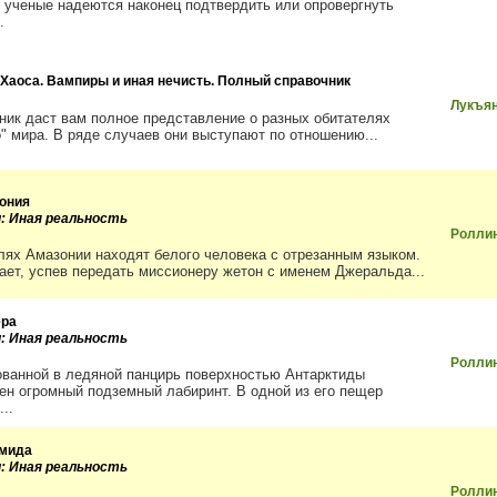
о ученые надеются наконец подтвердить или опровергнуть
.
 Хаоса. Вампиры и иная нечисть. Полный справочник
Лукъян
ник даст вам полное представление о разных обитателях
о" мира. В ряде случаев они выступают по отношению...
ония
и: Иная реальность
Ролли
лях Амазонии находят белого человека с отрезанным языком.
ает, успев передать миссионеру жетон с именем Джеральда...
ра
и: Иная реальность
Ролли
ованной в ледяной панцирь поверхностью Антарктиды
ен огромный подземный лабиринт. В одной из его пещер
..
мида
и: Иная реальность
Ролли