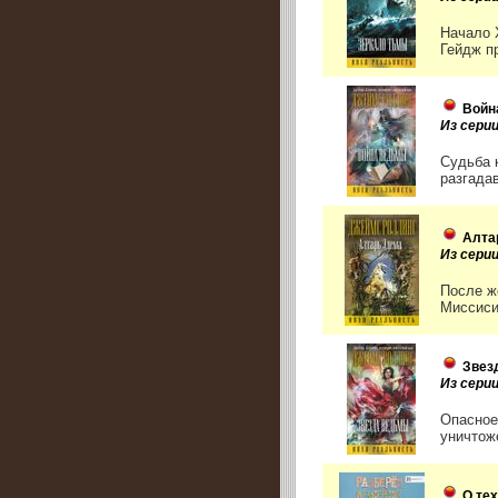
Начало 
Гейдж пр
Войн
Из сери
Судьба 
разгадав
Алта
Из сери
После ж
Миссиси
Звез
Из сери
Опасное
уничтож
О те