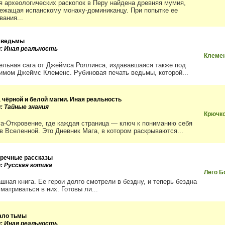
я археологических раскопок в Перу найдена древняя мумия,
ежащая испанскому монаху-доминиканцу. При попытке ее
вания...
 ведьмы
и: Иная реальность
Клеме
ельная сага от Джеймса Роллинса, издававшаяся также под
имом Джеймс Клеменс. Рубиновая печать ведьмы, которой...
а чёрной и белой магии. Иная реальность
и: Тайные знания
Крючк
га-Откровение, где каждая страница — ключ к пониманию себя
ов Вселенной. Это Дневник Мага, в котором раскрываются...
речные рассказы
и: Русская готика
Лего Б
шная книга. Ее герои долго смотрели в бездну, и теперь бездна
матриваться в них. Готовы ли...
ало тьмы
и: Иная реальность