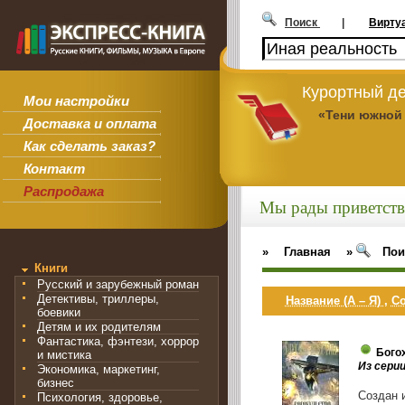
Поиск
|
Вирту
Курортный де
Мои настройки
«Тени южной
Доставка и оплата
Как сделать заказ?
Контакт
Распродажа
Мы рады приветств
»
Главная
»
Пои
Книги
Русский и зарубежный роман
Детективы, триллеры,
Название (А – Я)
,
Со
боевики
Детям и их родителям
Фантастика, фэнтези, хоррор
Бого
и мистика
Из сери
Экономика, маркетинг,
бизнес
Создан 
Психология, здоровье,