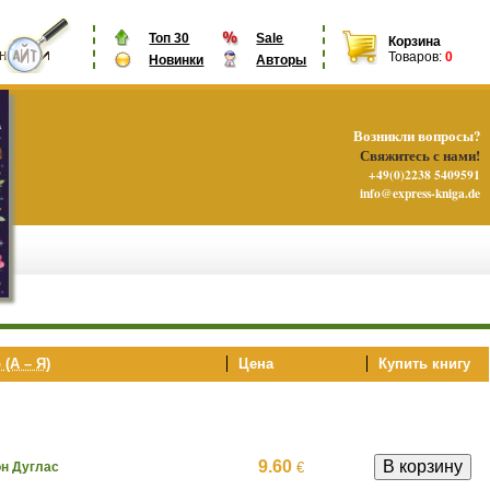
Топ 30
Sale
Корзина
Товаров:
0
Новинки
Авторы
Возникли вопросы?
Свяжитесь с нами!
+49(0)2238 5409591
info@express-kniga.de
 (А – Я)
Цена
Купить книгу
9.60
€
н Дуглас