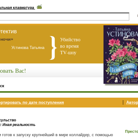
альная клавиатура
тектив
Убийство
 ночи»
во время
Устинова Татьяна
TV-шоу
овать Вас!
ск
ртировать по дате поступления
Автор
хульство
и: Иная реальность
Престо
и готов к запуску крупнейший в мире коллайдер, с помощью