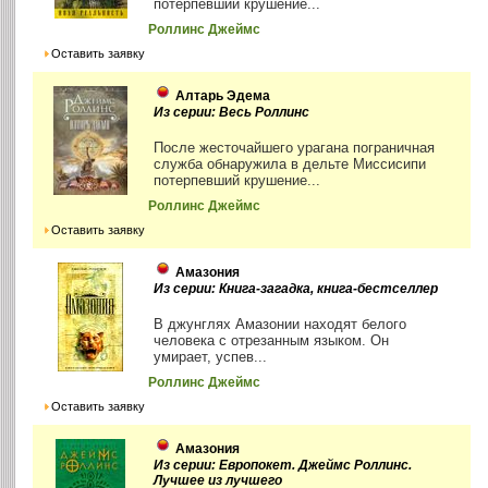
потерпевший крушение...
Роллинс Джеймс
Оставить заявку
Алтарь Эдема
Из серии: Весь Роллинс
После жесточайшего урагана пограничная
служба обнаружила в дельте Миссисипи
потерпевший крушение...
Роллинс Джеймс
Оставить заявку
Амазония
Из серии: Книга-загадка, книга-бестселлер
В джунглях Амазонии находят белого
человека с отрезанным языком. Он
умирает, успев...
Роллинс Джеймс
Оставить заявку
Амазония
Из серии: Европокет. Джеймс Роллинс.
Лучшее из лучшего