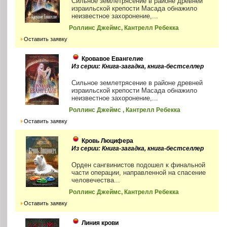
Сильное землетрясение в районе древней
израильской крепости Масада обнажило
неизвестное захоронение,...
Роллинс Джеймс, Кантрелл Ребекка
Оставить заявку
Кровавое Евангелие
Из серии: Книга-загадка, книга-бестселлер
Сильное землетрясение в районе древней
израильской крепости Масада обнажило
неизвестное захоронение,...
Роллинс Джеймс , Кантрелл Ребекка
Оставить заявку
Кровь Люцифера
Из серии: Книга-загадка, книга-бестселлер
Орден сангвинистов подошел к финальной
части операции, направленной на спасение
человечества...
Роллинс Джеймс, Кантрелл Ребекка
Оставить заявку
Линия крови