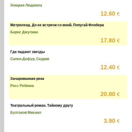
Улицкая Людмила
12.60
€
Метроленд. До ее встречи со мной. Попугай Флобера
Барнс Джулиан
17.80
€
Где падают звезды
Сапен-Дефур, Седрик
12.40
€
Зачарованная река
Росс Ребекка
20.80
€
Театральный роман. Тайному другу
Булгаков Михаил
3.90
€