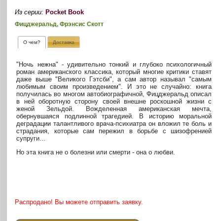
Из серии:
Pocket Book
Фицджеральд, Фрэнсис Скотт
О чем?
Доставка
"Ночь нежна" - удивительно тонкий и глубоко психологичный
роман американского классика, который многие критики ставят
даже выше "Великого Гэтсби", а сам автор называл "самым
любимым своим произведением". И это не случайно: книга
получилась во многом автобиографичной, Фицджеральд описал
в ней оборотную сторону своей внешне роскошной жизни с
женой Зельдой. Вожделенная американская мечта,
обернувшаяся подлинной трагедией. В историю моральной
деградации талантливого врача-психиатра он вложил те боль и
страдания, которые сам пережил в борьбе с шизофренией
супруги...
Но эта книга не о болезни или смерти - она о любви.
Распродано! Вы можете отправить заявку.