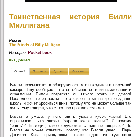
Таинственная история Билли
Миллигана
Роман
The Minds of Billy Milligan
Из серии:
Pocket book
Киз Дэниел
О чем?
Персоны
Детали
Доставка
Билли просыпается и обнаруживает, что находится в тюремной
камере. Ему сообщают, что он обвиняется в изнасиловании и
ограблении. Билли потрясен: он ничего этого не делал!
Последнее, что он помнит,- это как он стоит на крыше здания
школы и хочет броситься вниз, потому что не может больше так
жить. Ему говорят, что с тех пор прошло семь лет.
Билли в ужасе: у него опять украли кусок жизни! Его
спрашивают: что значит "украли кусок жизни"? И почему
"опять"? Выходит, такое случается с ним не впервые? Но
Билли не может ответить, потому что Билли ушел... Перу
Дэниела Киза принадлежит также одно из культовых