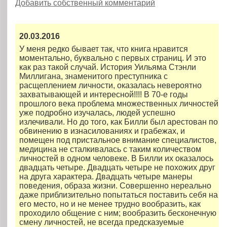
Добавить собственный комментарий
20.03.2016
У меня редко бывает так, что книга нравится
моментально, буквально с первых страниц. И это
как раз такой случай. История Уильяма Стэнли
Миллигана, знаменитого преступника с
расщеплением личности, оказалась невероятно
захватывающей и интересной!!!! В 70-е годы
прошлого века проблема множественных личностей
уже подробно изучалась, людей успешно
излечивали. Но до того, как Билли был арестован по
обвинению в изнасилованиях и грабежах, и
помещен под пристальное внимание специалистов,
медицина не сталкивалась с таким количеством
личностей в одном человеке. В Билли их оказалось
двадцать четыре. Двадцать четыре не похожих друг
на друга характера. Двадцать четыре манеры
поведения, образа жизни. Совершенно нереально
даже приблизительно попытаться поставить себя на
его место, но и не менее трудно вообразить, как
проходило общение с ним; вообразить бесконечную
смену личностей, не всегда предсказуемые