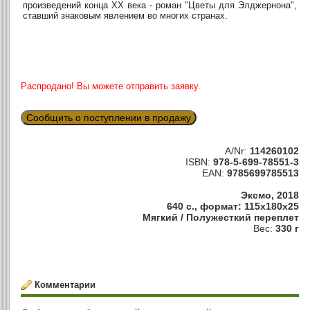
произведений конца XX века - роман "Цветы для Элджернона",
ставший знаковым явлением во многих странах.
Распродано! Вы можете отправить заявку.
Сообщить о поступлении в продажу
A/Nr:
114260102
ISBN:
978-5-699-78551-3
EAN:
9785699785513
Эксмо, 2018
640 с., формат: 115x180x25
Мягкий / Полужесткий переплет
Вес:
330 г
Комментарии