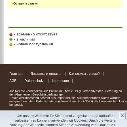
Оставить заявку
- временно отсутствует
- в наличии
- новые поступления
Главная
Доставка и оплата
Как сделать заказ?
AGB
Datenschutz
Impressum
Alle Rechte vorbehalten. Alle Preise inkl. MwSt., zzgl. Versandkosten. Lieferung zu
den Allgemeinen Geschäftsbedingungen.
Unser Warenbestand besteht aus Importartikeln. Alle persönlichen Daten werden
entsprechend dem Datenschutzgrundverordnung (DS-GVO) der Europäischen Union
behandelt.
Сделав заказ сегодня, уже через день или два Вы можете стать обладателем
✖
НОВИНКИ из Германии
! Удачного поиска!
Um unsere Webseite für Sie optimal zu gestalten und fortlaufend
verbessern zu können, verwenden wir Cookies. Durch die weitere
Copyright 2003 - 2023 © Express-Kniga
Nutzung der Webseite stimmen Sie der Verwendung von Cookies zu.