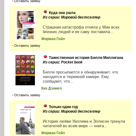
Оставить заявку
Куда она ушла
Из серии: Мировой бестселлер
Страшная катастрофа отняла у Мии всех
близких людей и ее саму поставила...
Форман Гейл
Оставить заявку
Таинственная история Билли Миллигана
Из серии: Pocket book
Билли просыпается и обнаруживает, что
находится в тюремной камере. Ему
сообщают, что...
Киз Дэниел
Оставить заявку
Только один год
Из серии: Мировой бестселлер
История любви Уиллема и Эллисон тронула
читателей во всем мире — книга...
Форман Гейл