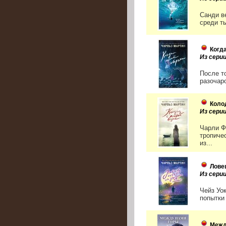
Санди в
среди т
Когд
Из сери
После т
разочар
Коло
Из сери
Чарли Ф
тропиче
из...
Лове
Из сери
Чейз Уо
попытки 
Межд