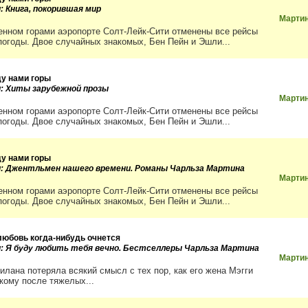
: Книга, покорившая мир
Мартин
енном горами аэропорте Солт-Лейк-Сити отменены все рейсы
епогоды. Двое случайных знакомых, Бен Пейн и Эшли...
у нами горы
и: Хиты зарубежной прозы
Мартин
енном горами аэропорте Солт-Лейк-Сити отменены все рейсы
епогоды. Двое случайных знакомых, Бен Пейн и Эшли...
у нами горы
и: Джентльмен нашего времени. Романы Чарльза Мартина
Мартин
енном горами аэропорте Солт-Лейк-Сити отменены все рейсы
епогоды. Двое случайных знакомых, Бен Пейн и Эшли...
любовь когда-нибудь очнется
и: Я буду любить тебя вечно. Бестселлеры Чарльза Мартина
Мартин
илана потеряла всякий смысл с тех пор, как его жена Мэгги
 кому после тяжелых...