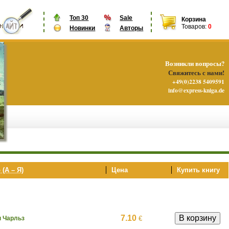
Топ 30
Sale
Корзина
Товаров:
0
Новинки
Авторы
Возникли вопросы?
Свяжитесь с нами!
+49(0)2238 5409591
info@express-kniga.de
 (А – Я)
Цена
Купить книгу
7.10
€
 Чарльз