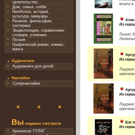
целительство
впала в
Дом, семья, хобби
Non/fiction, история,
культура, мемуары
Алис
Религия, философия,
Из сери
эзотерика
Энциклопедии, справочники,
Льюис К
словари, учебники
Любопыт
Поэзия
Графический роман, комикс,
манга
Арту
Из серии
Аудиокниги
Аудиокниги для детей
Лауреат
оригина
Наклейки
Супернаклейки
Арту
Из сери
Лауреат
*
*
*
оригина
Вы
Бог 
недавно смотрели
Из сери
Архипелаг ГУЛАГ