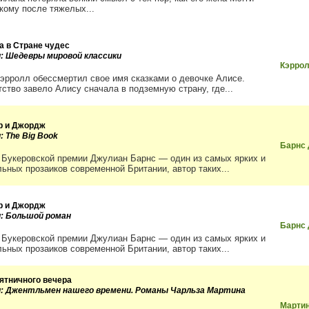
 кому после тяжелых...
а в Стране чудес
и: Шедевры мировой классики
Кэрро
эрролл обессмертил свое имя сказками о девочке Алисе.
ство завело Алису сначала в подземную страну, где...
р и Джордж
: The Big Book
Барнс
 Букеровской премии Джулиан Барнс — один из самых ярких и
льных прозаиков современной Британии, автор таких...
р и Джордж
и: Большой роман
Барнс
 Букеровской премии Джулиан Барнс — один из самых ярких и
льных прозаиков современной Британии, автор таких...
пятничного вечера
и: Джентльмен нашего времени. Романы Чарльза Мартина
Мартин