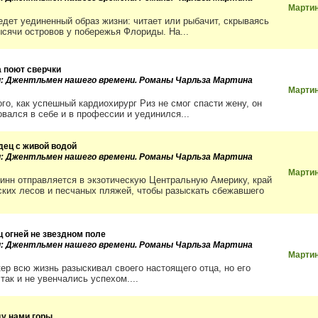
Мартин
едет уединенный образ жизни: читает или рыбачит, скрываясь
ысячи островов у побережья Флориды. На...
а поют сверчки
и: Джентльмен нашего времени. Романы Чарльза Мартина
Мартин
ого, как успешный кардиохирург Риз не смог спасти жену, он
овался в себе и в профессии и уединился...
дец с живой водой
и: Джентльмен нашего времени. Романы Чарльза Мартина
Мартин
инн отправляется в экзотическую Центральную Америку, край
ских лесов и песчаных пляжей, чтобы разыскать сбежавшего
ц огней не звездном поле
и: Джентльмен нашего времени. Романы Чарльза Мартина
Мартин
кер всю жизнь разыскивал своего настоящего отца, но его
так и не увенчались успехом....
у нами горы