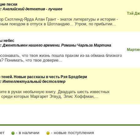
ие пески
и: Английский детектив - лучшее
Тэй Д
ор Скотленд-Ярда Алан Грант - знаток литературы и истории -
чным поездом в отпуск в Шотландию... Утром, по прибытии...
ы небес
и: Джентльмен нашего времени. Романы Чарльза Мартина
Мартин
осознавать, что твоя жизнь пошла прахом из-за обмана близкого
? Понимать, что твое доверие...
р теней. Новые рассказы в честь Рэя Брэдбери
и: Интеллектуальный бестселлер
ите в руках необычную книгу. Двадцать шесть известных
, среди которых Маргарет Этвуд, Элис Хоффман,...
ует
- в наличии
- новые поступления