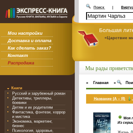
Поиск
|
Вирту
Большая лит
Мои настройки
«Царствие м
Доставка и оплата
Как сделать заказ?
Контакт
Распродажа
Мы рады приветств
»
Главная
»
Пои
Книги
Русский и зарубежный роман
Детективы, триллеры,
Название (А – Я)
боевики
Детям и их родителям
Фантастика, фэнтези, хоррор
и мистика
Моя 
Экономика, маркетинг,
Из сери
бизнес
Психология, здоровье,
Жизнь Д