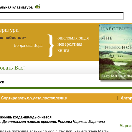
альная клавиатура
ература
ошеломляющая
не небесное»
невероятная
Богданова Вера
книга
овать Вас!
ск
,
Сортировать по дате поступления
Автор
любовь когда-нибудь очнется
и: Джентльмен нашего времени. Романы Чарльза Мартина
Мартин
илана потеряла всякий смысл с тех пор, как его жена Мэгги