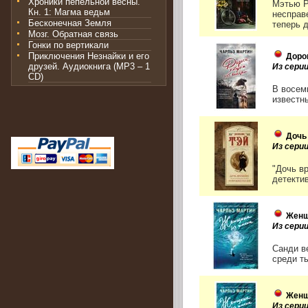
Хроники пепельной весны.
Мэтью Р
Кн. 1: Магма ведьм
несправ
Бесконечная Земля
теперь д
Мозг. Обратная связь
Гонки по вертикали
Приключения Незнайки и его
Доро
друзей. Аудиокнига (MP3 – 1
Из сери
CD)
В восем
известн
Дочь
Из сери
"Дочь в
детекти
Женщ
Из сери
Санди в
среди т
Женщ
Из сери