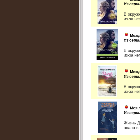
Из серии
В окруж
из-за н
Межд
Из сери
В окруж
из-за н
Межд
Из сери
В окруж
из-за н
Моя 
Из сери
Жизнь Д
впала в