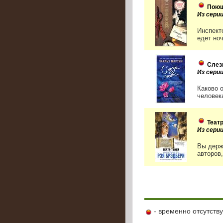
Поющ
Из сери
Инспект
едет но
Слез
Из сери
Каково 
человека
Теат
Из сери
Вы держ
авторов
- временно отсутств