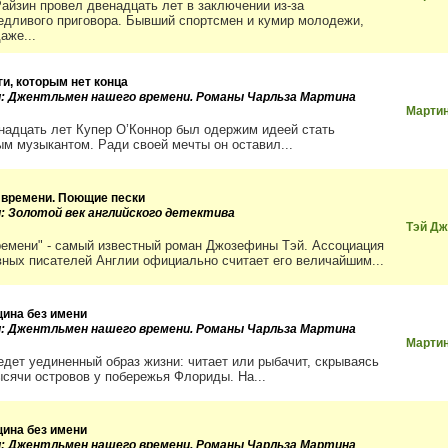
айзин провел двенадцать лет в заключении из-за
едливого приговора. Бывший спортсмен и кумир молодежи,
аже...
ги, которым нет конца
и: Джентльмен нашего времени. Романы Чарльза Мартина
Мартин
надцать лет Купер О’Коннор был одержим идеей стать
ым музыкантом. Ради своей мечты он оставил...
 времени. Поющие пески
и: Золотой век английского детектива
Тэй Д
ремени" - самый известный роман Джозефины Тэй. Ассоциация
вных писателей Англии официально считает его величайшим...
ина без имени
и: Джентльмен нашего времени. Романы Чарльза Мартина
Мартин
едет уединенный образ жизни: читает или рыбачит, скрываясь
ысячи островов у побережья Флориды. На...
ина без имени
и: Джентльмен нашего времени. Романы Чарльза Мартина