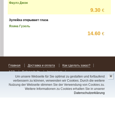
Фаулз Джон
9.30
€
Зулейха открывает глаза
Яхина Гузель
14.60
€
Главная
Доставка и оплата
Как сделать заказ?
AGB
Datenschutz
Impressum
✖
Um unsere Webseite für Sie optimal zu gestalten und fortlaufend
verbessern zu können, verwenden wir Cookies. Durch die weitere
Alle Rechte vorbehalten. Alle Preise inkl. MwSt., zzgl. Versandkosten. Lieferung zu
den Allgemeinen Geschäftsbedingungen.
Nutzung der Webseite stimmen Sie der Verwendung von Cookies zu.
Unser Warenbestand besteht aus Importartikeln. Alle persönlichen Daten werden
Weitere Informationen zu Cookies erhalten Sie in unserer
entsprechend dem Datenschutzgrundverordnung (DS-GVO) der Europäischen Union
Datenschutzerklärung
behandelt.
Сделав заказ сегодня, уже через день или два Вы можете стать обладателем
НОВИНКИ из Германии
! Удачного поиска!
Copyright 2003 - 2023 © Express-Kniga
Разработка:
V.A.Vorobiev