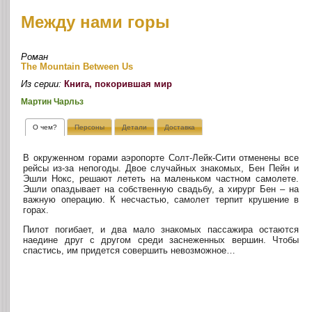
Между нами горы
Роман
The Mountain Between Us
Из серии:
Книга, покорившая мир
Мартин Чарльз
О чем?
Персоны
Детали
Доставка
В окруженном горами аэропорте Солт-Лейк-Сити отменены все
рейсы из-за непогоды. Двое случайных знакомых, Бен Пейн и
Эшли Нокс, решают лететь на маленьком частном самолете.
Эшли опаздывает на собственную свадьбу, а хирург Бен – на
важную операцию. К несчастью, самолет терпит крушение в
горах.
Пилот погибает, и два мало знакомых пассажира остаются
наедине друг с другом среди заснеженных вершин. Чтобы
спастись, им придется совершить невозможное…