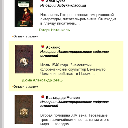
Алая буква
Из серии: Азбука-классика
Натаниель Готорн - классик американской
литературы, писатель-романтик. Он входит
в плеяду писателей,...
Готорн Натаниель
Оставить заявку
Асканио
Из серии: Иллюстрированное собрание
сочинений
Июль 1540 года. Знаменитый
флорентийский скульптор Бенвенуто
Челлини прибывает в Париж....
Дюма Александр (отец)
Оставить заявку
Бастард де Молеон
Из серии: Иллюстрированное собрание
сочинений
Вторая половина XIV века. Терзаемые
тремя величайшими несчастьями этого
мира — голодом,...