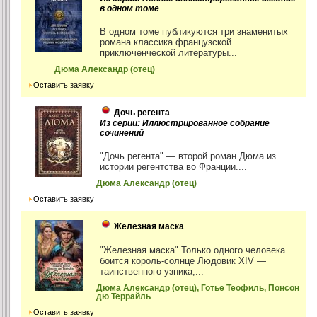
в одном томе
В одном томе публикуются три знаменитых
романа классика французской
приключенческой литературы...
Дюма Александр (отец)
Оставить заявку
Дочь регента
Из серии: Иллюстрированное собрание
сочинений
"Дочь регента" — второй роман Дюма из
истории регентства во Франции....
Дюма Александр (отец)
Оставить заявку
Железная маска
"Железная маска" Только одного человека
боится король-солнце Людовик XIV —
таинственного узника,...
Дюма Александр (отец), Готье Теофиль, Понсон
дю Террайль
Оставить заявку