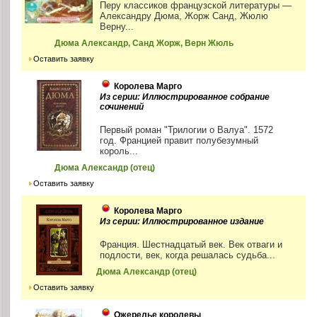
Перу классиков французской литературы —
Александру Дюма, Жорж Санд, Жюлю
Верну...
Дюма Александр, Санд Жорж, Верн Жюль
Оставить заявку
Королева Марго
Из серии: Иллюстрированное собрание
сочинений
Первый роман "Трилогии о Валуа". 1572
год. Францией правит полубезумный
король...
Дюма Александр (отец)
Оставить заявку
Королева Марго
Из серии: Иллюстрированное издание
Франция. Шестнадцатый век. Век отваги и
подлости, век, когда решалась судьба...
Дюма Александр (отец)
Оставить заявку
Ожерелье королевы