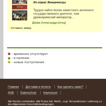
Из серии: Венценосцы
Трудно найти более известного античного
государственного деятеля, чем
древнеримский император...
Дюма Александр (отец)
Оставить заявку
- временно отсутствует
- в наличии
- новые поступления
Главная
Доставка и оплата
Как сделать заказ?
AGB
Datenschutz
Impressum
Alle Rechte vorbehalten. Alle Preise inkl. MwSt., zzgl. Versandkosten. Lieferung zu
den Allgemeinen Geschäftsbedingungen.