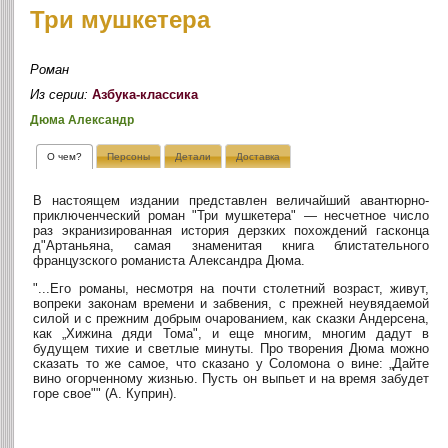
Три мушкетера
Роман
Из серии:
Азбука-классика
Дюма Александр
О чем?
Персоны
Детали
Доставка
В настоящем издании представлен величайший авантюрно-
приключенческий роман "Три мушкетера" — несчетное число
раз экранизированная история дерзких похождений гасконца
д"Артаньяна, самая знаменитая книга блистательного
французского романиста Александра Дюма.
"...Его романы, несмотря на почти столетний возраст, живут,
вопреки законам времени и забвения, с прежней неувядаемой
силой и с прежним добрым очарованием, как сказки Андерсена,
как „Хижина дяди Тома", и еще многим, многим дадут в
будущем тихие и светлые минуты. Про творения Дюма можно
сказать то же самое, что сказано у Соломона о вине: „Дайте
вино огорченному жизнью. Пусть он выпьет и на время забудет
горе свое"" (А. Куприн).