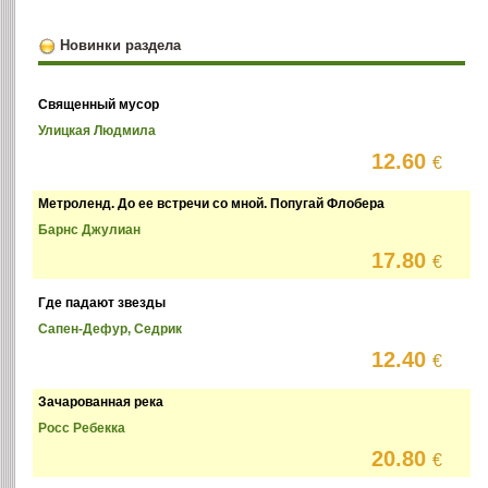
Новинки раздела
Священный мусор
Улицкая Людмила
12.60
€
Метроленд. До ее встречи со мной. Попугай Флобера
Барнс Джулиан
17.80
€
Где падают звезды
Сапен-Дефур, Седрик
12.40
€
Зачарованная река
Росс Ребекка
20.80
€