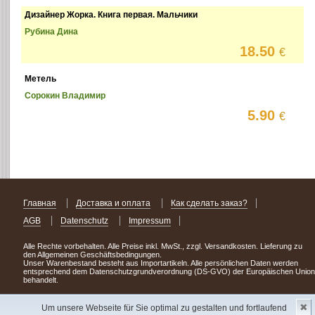
Дизайнер Жорка. Книга первая. Мальчики
Рубина Дина
18.50
€
Метель
Сорокин Владимир
5.90
€
Главная
Доставка и оплата
Как сделать заказ?
AGB
Datenschutz
Impressum
Alle Rechte vorbehalten. Alle Preise inkl. MwSt., zzgl. Versandkosten. Lieferung zu
den Allgemeinen Geschäftsbedingungen.
Unser Warenbestand besteht aus Importartikeln. Alle persönlichen Daten werden
entsprechend dem Datenschutzgrundverordnung (DS-GVO) der Europäischen Union
behandelt.
Сделав заказ сегодня, уже через день или два Вы можете стать обладателем
✖
НОВИНКИ из Германии
! Удачного поиска!
Um unsere Webseite für Sie optimal zu gestalten und fortlaufend