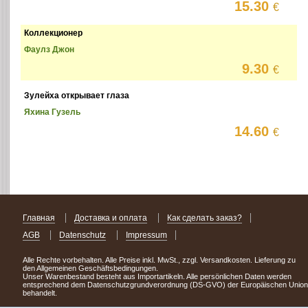
15.30
€
Коллекционер
Фаулз Джон
9.30
€
Зулейха открывает глаза
Яхина Гузель
14.60
€
Главная
Доставка и оплата
Как сделать заказ?
AGB
Datenschutz
Impressum
Alle Rechte vorbehalten. Alle Preise inkl. MwSt., zzgl. Versandkosten. Lieferung zu
den Allgemeinen Geschäftsbedingungen.
Unser Warenbestand besteht aus Importartikeln. Alle persönlichen Daten werden
entsprechend dem Datenschutzgrundverordnung (DS-GVO) der Europäischen Union
behandelt.