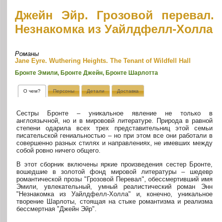
Джейн Эйр. Грозовой перевал.
Незнакомка из Уайлдфелл-Холла
Романы
Jane Eyre. Wuthering Heights. The Tenant of Wildfell Hall
Бронте Эмили, Бронте Джейн, Бронте Шарлотта
О чем?
Персоны
Детали
Доставка
Сестры Бронте – уникальное явление не только в
англоязычной, но и в мирововй литературе. Природа в равной
степени одарила всех трех представительниц этой семьи
писательской гениальностью – но при этом все они работали в
совершенно разных стилях и направлениях, не имевших между
собой ровно ничего общего.
В этот сборник включены яркие произведения сестер Бронте,
вошедшие в золотой фонд мировой литературы – шедевр
романтической прозы "Грозовой Перевал", обессмертивший имя
Эмили, увлекательный, умный реалистический роман Энн
"Незнакомка из Уайлдфелл-Холла" и, конечно, уникальное
творение Шарлоты, стоящая на стыке романтизма и реализма
бессмертная "Джейн Эйр".