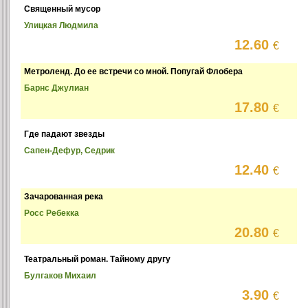
Священный мусор
Улицкая Людмила
12.60
€
Метроленд. До ее встречи со мной. Попугай Флобера
Барнс Джулиан
17.80
€
Где падают звезды
Сапен-Дефур, Седрик
12.40
€
Зачарованная река
Росс Ребекка
20.80
€
Театральный роман. Тайному другу
Булгаков Михаил
3.90
€