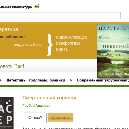
альная клавиатура
ература
ошеломляющая
не небесное»
невероятная
Богданова Вера
книга
овать Вас!
>
Детективы, триллеры, боевики
>
Современный зарубежный 
Смертельный хоровод
Грубер Андреас
О чем?
Доставка