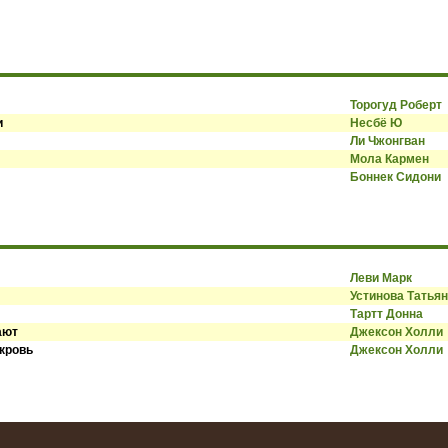
Торогуд Роберт
и
Несбё Ю
Ли Чжонгван
Мола Кармен
Боннек Сидони
Леви Марк
Устинова Татья
Тартт Донна
ают
Джексон Холли
 кровь
Джексон Холли