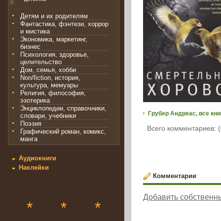
Детям и их родителям
Фантастика, фэнтези, хоррор
и мистика
Экономика, маркетинг,
бизнес
Психология, здоровье,
целительство
Дом, семья, хобби
Non/fiction, история,
культура, мемуары
Религия, философия,
эзотерика
Энциклопедии, справочники,
Грубер Андреас, все кни
словари, учебники
Поэзия
Всего комментариев: (
Графический роман, комикс,
манга
Аудиокниги
Наклейки
Комментарии
Добавить собственн
*
*
*