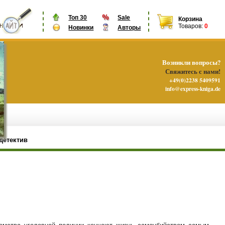
Топ 30
Sale
Корзина
Товаров:
0
Новинки
Авторы
Возникли вопросы?
Свяжитесь с нами!
+49(0)2238 5409591
info@express-kniga.de
детектив