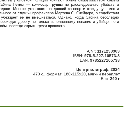
омства уголовной полиции кончают жизнь самоубийством самым
 Сабина Немез — комиссар группы по расследованию убийств и
адное. Многое указывает на давний заговор и жаждущую мести
ненного от службы профайлера Мартена С. Снейдера, о содействии
 убеждает ее не вмешиваться. Однако, когда Сабина бесследно
переходит дорогу не только исполненному ненависти убийце, но и
обы навсегда скрыть грехи прошлого...
A/Nr:
1171233903
ISBN:
978-5-227-10573-8
EAN:
9785227105738
Центрполиграф, 2024
479 с., формат: 180x115x20, мягкий переплет
Вес:
240 г