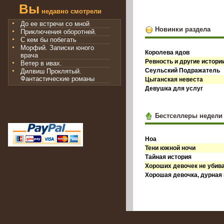
Вы
недавно смотрели
До ее встречи со мной
Новинки раздела
Приключения оборотней.
С кем бы побегать
Морфий. Записки юного
Королева ядов
врача
Ревность и другие истори
Ветер в ивах.
Сеульский Подражатель
Дилвиш Проклятый.
Фантастические романы
Цыганская невеста
Девушка для услуг
Бестселлеры недели
Ноа
Тени южной ночи
Тайная история
Хороших девочек не убив
Хорошая девочка, дурная