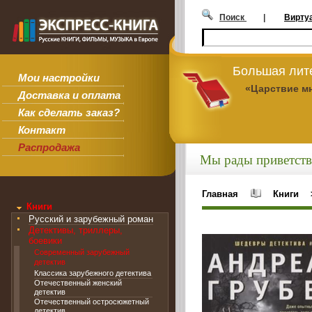
Поиск
|
Вирту
Большая лит
Мои настройки
«Царствие м
Доставка и оплата
Как сделать заказ?
Контакт
Распродажа
Мы рады приветств
Главная
Книги
Книги
Русский и зарубежный роман
Детективы, триллеры,
боевики
Современный зарубежный
детектив
Классика зарубежного детектива
Отечественный женский
детектив
Отечественный остросюжетный
детектив