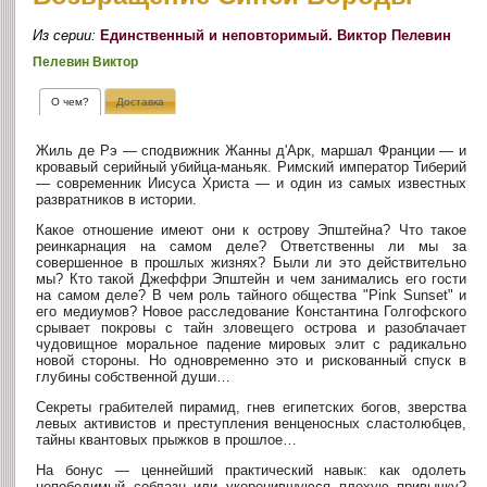
Из серии:
Единственный и неповторимый. Виктор Пелевин
Пелевин Виктор
О чем?
Доставка
Жиль де Рэ — сподвижник Жанны д'Арк, маршал Франции — и
кровавый серийный убийца-маньяк. Римский император Тиберий
— современник Иисуса Христа — и один из самых известных
развратников в истории.
Какое отношение имеют они к острову Эпштейна? Что такое
реинкарнация на самом деле? Ответственны ли мы за
совершенное в прошлых жизнях? Были ли это действительно
мы? Кто такой Джеффри Эпштейн и чем занимались его гости
на самом деле? В чем роль тайного общества "Pink Sunset" и
его медиумов? Новое расследование Константина Голгофского
срывает покровы с тайн зловещего острова и разоблачает
чудовищное моральное падение мировых элит с радикально
новой стороны. Но одновременно это и рискованный спуск в
глубины собственной души…
Секреты грабителей пирамид, гнев египетских богов, зверства
левых активистов и преступления венценосных сластолюбцев,
тайны квантовых прыжков в прошлое…
На бонус — ценнейший практический навык: как одолеть
непобедимый соблазн или укоренившуюся плохую привычку?