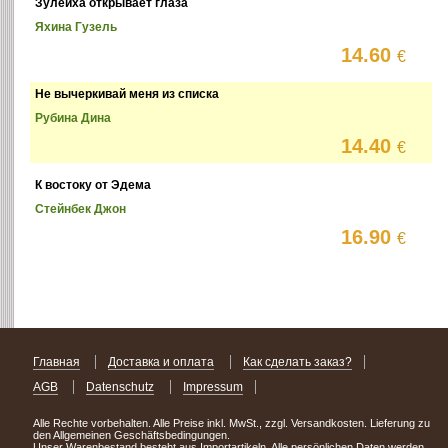
Зулейха открывает глаза
Яхина Гузель
14.60
€
Не вычеркивай меня из списка
Рубина Дина
14.40
€
К востоку от Эдема
Стейнбек Джон
16.90
€
Главная
Доставка и оплата
Как сделать заказ?
AGB
Datenschutz
Impressum
Alle Rechte vorbehalten. Alle Preise inkl. MwSt., zzgl. Versandkosten. Lieferung zu
den Allgemeinen Geschäftsbedingungen.
Unser Warenbestand besteht aus Importartikeln. Alle persönlichen Daten werden