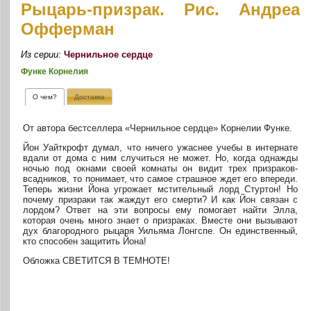
Рыцарь-призрак. Рис. Андреа
Офферман
Из серии:
Чернильное сердце
Функе Корнелия
О чем?
Доставка
От автора бестселлера «Чернильное сердце» Корнелии Функе.
Йон Уайткрофт думал, что ничего ужаснее учебы в интернате
вдали от дома с ним случиться не может. Но, когда однажды
ночью под окнами своей комнаты он видит трех призраков-
всадников, то понимает, что самое страшное ждет его впереди.
Теперь жизни Йона угрожает мстительный лорд Стуртон! Но
почему призраки так жаждут его смерти? И как Йон связан с
лордом? Ответ на эти вопросы ему помогает найти Элла,
которая очень много знает о призраках. Вместе они вызывают
дух благородного рыцаря Уильяма Лонгспе. Он единственный,
кто способен защитить Йона!
Обложка СВЕТИТСЯ В ТЕМНОТЕ!