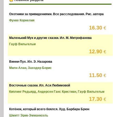
Охотники за привидениями. Все расследования. Рис. автора
Функе Корнелия
16.30
€
Маленький Мук и другие сказки. Ил. М. Митрофанова
Гауф Вильгельм
12.90
€
Винни-Пух. Ил. Э. Назарова
Милн Алан, Заходер Борис
11.50
€
Восточные сказки. Ил. Аси Любимовой
Киплинг Редьярд, Андерсен Ганс Кристиан, Гауф Вильгельм
17.30
€
Котёнок, который всего боялся. Худ. Барбара Брюн
Шмитт Эрик-Эмманюэль