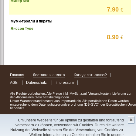
Микер Мэг
7.90
€
Муми-тролли и пираты
Янссон Туве
8.90
€
Главная
Доставка и оплата
Как сделать заказ?
AGB
Datenschutz
Impressum
Alle Rechte vorbehalten. Alle Preise inkl. MwSt., zzgl. Versandkosten. Lieferung zu
den Allgemeinen Geschäftsbedingungen.
Unser Warenbestand besteht aus Importartikeln. Alle persönlichen Daten werden
entsprechend dem Datenschutzgrundverordnung (DS-GVO) der Europäischen Union
behandelt.
Сделав заказ сегодня, уже через день или два Вы можете стать обладателем
✖
НОВИНКИ из Германии
! Удачного поиска!
Um unsere Webseite für Sie optimal zu gestalten und fortlaufend
verbessern zu können, verwenden wir Cookies. Durch die weitere
Copyright 2003 - 2023 © Express-Kniga
Nutzung der Webseite stimmen Sie der Verwendung von Cookies zu.
Разработка:
V.A.Vorobiev
Weitere Informationen zu Cookies erhalten Sie in unserer