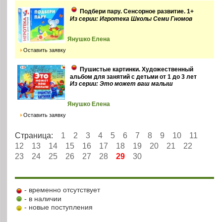
Подбери пару. Сенсорное развитие. 1+
Из серии: Игротека Школы Семи Гномов
Янушко Елена
Оставить заявку
Пушистые картинки. Художественный
альбом для занятий с детьми от 1 до 3 лет
Из серии: Это может ваш малыш
Янушко Елена
Оставить заявку
Страница:
1
2
3
4
5
6
7
8
9
10
11
12
13
14
15
16
17
18
19
20
21
22
23
24
25
26
27
28
29
30
- временно отсутствует
- в наличии
- новые поступления