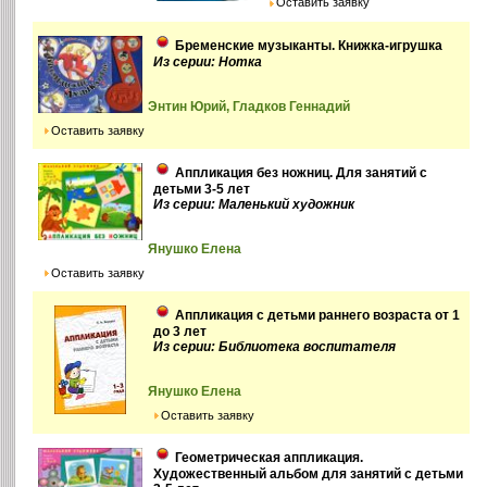
Оставить заявку
Бременские музыканты. Книжка-игрушка
Из серии: Нотка
Энтин Юрий, Гладков Геннадий
Оставить заявку
Аппликация без ножниц. Для занятий с
детьми 3-5 лет
Из серии: Маленький художник
Янушко Елена
Оставить заявку
Аппликация с детьми раннего возраста от 1
до 3 лет
Из серии: Библиотека воспитателя
Янушко Елена
Оставить заявку
Геометрическая аппликация.
Художественный альбом для занятий с детьми