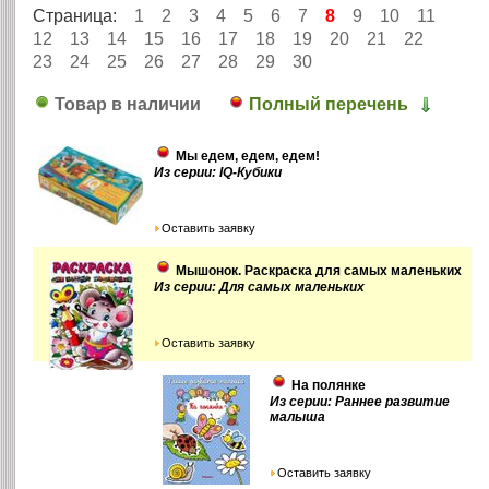
Страница:
1
2
3
4
5
6
7
8
9
10
11
12
13
14
15
16
17
18
19
20
21
22
23
24
25
26
27
28
29
30
Товар в наличии
Полный перечень
Мы едем, едем, едем!
Из серии: IQ-Кубики
Оставить заявку
Мышонок. Раскраска для самых маленьких
Из серии: Для самых маленьких
Оставить заявку
На полянке
Из серии: Раннее развитие
малыша
Оставить заявку