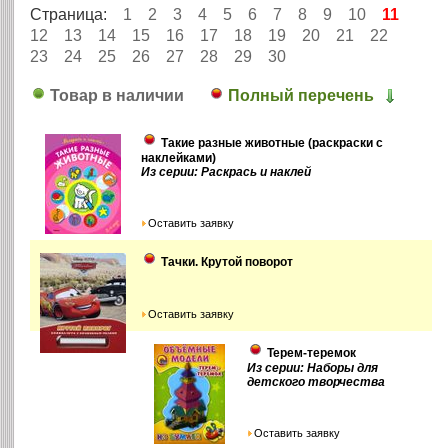
Страница:
1
2
3
4
5
6
7
8
9
10
11
12
13
14
15
16
17
18
19
20
21
22
23
24
25
26
27
28
29
30
Товар в наличии
Полный перечень
Такие разные животные (раскраски с
наклейками)
Из серии: Раскрась и наклей
Оставить заявку
Тачки. Крутой поворот
Оставить заявку
Терем-теремок
Из серии: Наборы для
детского творчества
Оставить заявку