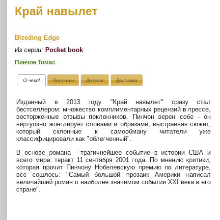
Край навылет
Bleeding Edge
Из серии:
Pocket book
Пинчон Томас
О чем?
Персоны
Детали
Доставка
Изданный в 2013 году "Край навылет" сразу стал
бестселлером: множество комплиментарных рецензий в прессе,
восторженные отзывы поклонников. Пинчон верен себе - он
виртуозно жонглирует словами и образами, выстраивая сюжет,
который склонные к самообману читатели уже
классифицировали как "облегченный".
В основе романа - трагичнейшее событие в истории США и
всего мира: теракт 11 сентября 2001 года. По мнению критики,
которая прочит Пинчону Нобелевскую премию по литературе,
все сошлось: "Самый большой прозаик Америки написал
величайший роман о наиболее значимом событии XXI века в его
стране".