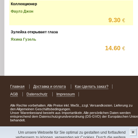
Коллекционер
Фаулз Джон
9.30
€
Зулейха открывает глаза
Яхина Гузель
14.60
€
Главная
Доставка и оплата
Как сделать заказ?
AGB
Datenschutz
Impressum
Alle Rechte vorbehalten. Alle Preise inkl. MwSt., zzgl. Versandkosten. Lieferung zu
den Allgemeinen Geschäftsbedingungen.
Unser Warenbestand besteht aus Importartikeln. Alle persönlichen Daten werden
entsprechend dem Datenschutzgrundverordnung (DS-GVO) der Europäischen Union
behandelt.
Сделав заказ сегодня, уже через день или два Вы можете стать обладателем
✖
НОВИНКИ из Германии
! Удачного поиска!
Um unsere Webseite für Sie optimal zu gestalten und fortlaufend
verbessern zu können, verwenden wir Cookies. Durch die weitere