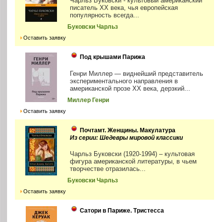
Чарльз Буковски - культовый американский
писатель XX века, чья европейская
популярность всегда...
Буковски Чарльз
Оставить заявку
Под крышами Парижа
Генри Миллер — виднейший представитель
экспериментального направления в
американской прозе XX века, дерзкий...
Миллер Генри
Оставить заявку
Почтамт. Женщины. Макулатура
Из серии: Шедевры мировой классики
Чарльз Буковски (1920-1994) – культовая
фигура американской литературы, в чьем
творчестве отразилась...
Буковски Чарльз
Оставить заявку
Сатори в Париже. Тристесса