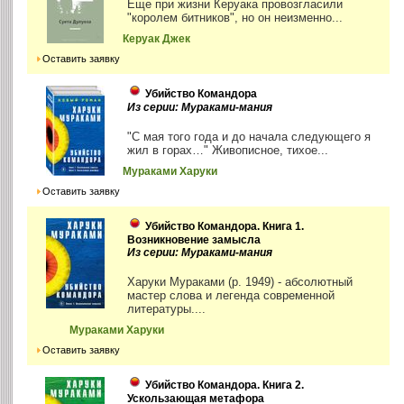
Еще при жизни Керуака провозгласили
"королем битников", но он неизменно...
Керуак Джек
Оставить заявку
Убийство Командора
Из серии: Мураками-мания
"С мая того года и до начала следующего я
жил в горах…" Живописное, тихое...
Мураками Харуки
Оставить заявку
Убийство Командора. Книга 1.
Возникновение замысла
Из серии: Мураками-мания
Харуки Мураками (р. 1949) - абсолютный
мастер слова и легенда современной
литературы....
Мураками Харуки
Оставить заявку
Убийство Командора. Книга 2.
Ускользающая метафора