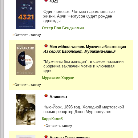
4321
Один человек. Четыре параллельные
жизни. Арчи Фергусон будет рожден
однажды....
Остер Пол Бенджамин
Оставить заявку
Men without women. Мужчины без женщин
Из серии: Европокет. Мураками-мания
"Мужчины без женщин", в самом названии
сборника заключен мотив и ключевая
идея...
Мураками Харуки
Оставить заявку
Алиенист
Нью-Йорк, 1896 год. Холодной мартовской
ночью репортер Джон Мур получает...
Карр Калеб
Оставить заявку
Ангелы Опустошения