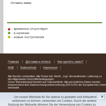
Оставить заявку
- временно отсутствует
- в наличии
- новые поступления
Главная
Доставка и оплата
Как сделать заказ?
AGB
Datenschutz
Impressum
Alle Rechte vorbehalten. Alle Preise inkl. MwSt., zzgl. Versandkosten. Lieferung zu
den Allgemeinen Geschäftsbedingungen.
Unser Warenbestand besteht aus Importartikeln. Alle persönlichen Daten werden
entsprechend dem Datenschutzgrundverordnung (DS-GVO) der Europäischen Union
behandelt.
Сделав заказ сегодня, уже через день или два Вы можете стать обладателем
✖
НОВИНКИ из Германии
! Удачного поиска!
Um unsere Webseite für Sie optimal zu gestalten und fortlaufend
verbessern zu können, verwenden wir Cookies. Durch die weitere
Copyright 2003 - 2023 © Express-Kniga
Nutzung der Webseite stimmen Sie der Verwendung von Cookies zu.