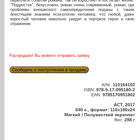
переплете событий романа. Так он взрослеет и постигает жизнь.
"Подросток", безусловно, роман очень современный, роман, где
проблемы юношеского самоопределения поданы с таким
блестящим знанием психологии человека, что любой, даже
взрослый человек невольно увидит в портрете героя и свое
отражение.
Распродано! Вы можете отправить заявку.
Сообщить о поступлении в продажу
A/Nr:
115164102
ISBN:
978-5-17-095180-2
EAN:
9785170951802
АСТ, 2017
640 с., формат: 116x180x24
Мягкий / Полужесткий переплет
Вес:
298 г