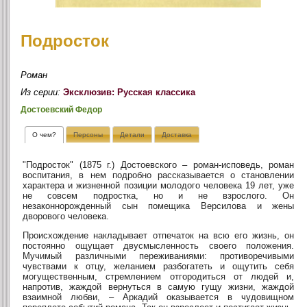
Подросток
Роман
Из серии:
Эксклюзив: Русская классика
Достоевский Федор
О чем?
Персоны
Детали
Доставка
"Подросток" (1875 г.) Достоевского – роман-исповедь, роман
воспитания, в нем подробно рассказывается о становлении
характера и жизненной позиции молодого человека 19 лет, уже
не совсем подростка, но и не взрослого. Он
незаконнорожденный сын помещика Версилова и жены
дворового человека.
Происхождение накладывает отпечаток на всю его жизнь, он
постоянно ощущает двусмысленность своего положения.
Мучимый различными переживаниями: противоречивыми
чувствами к отцу, желанием разбогатеть и ощутить себя
могущественным, стремлением отгородиться от людей и,
напротив, жаждой вернуться в самую гущу жизни, жаждой
взаимной любви, – Аркадий оказывается в чудовищном