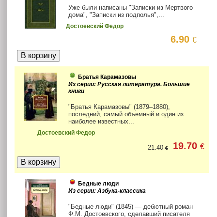
Уже были написаны "Записки из Мертвого
дома", "Записки из подполья",...
Достоевский Федор
6.90
€
Братья Карамазовы
Из серии: Русская литература. Большие
книги
"Братья Карамазовы" (1879–1880),
последний, самый объемный и один из
наиболее известных...
Достоевский Федор
19.70
€
21.40
€
Бедные люди
Из серии: Азбука-классика
"Бедные люди" (1845) — дебютный роман
Ф.М. Достоевского, сделавший писателя