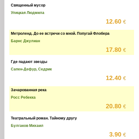
Священный мусор
Улицкая Людмила
12.60
€
Метроленд. До ее встречи со мной. Попугай Флобера
Барнс Джулиан
17.80
€
Где падают звезды
Сапен-Дефур, Седрик
12.40
€
Зачарованная река
Росс Ребекка
20.80
€
Театральный роман. Тайному другу
Булгаков Михаил
3.90
€